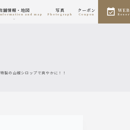
店舗情報・地図
写真
クーポン
WE
 information and map
photograph
coupon
rese
は特製の山椒シロップで爽やかに！！