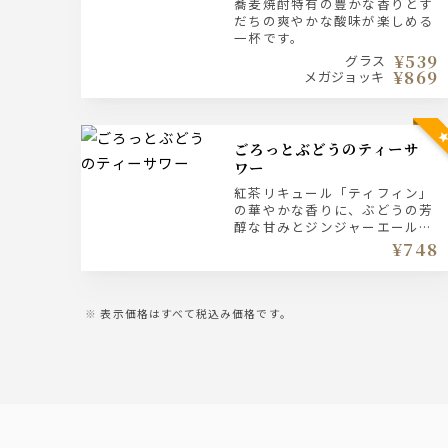
蕎麦焼酎特有の豊かな香りとす
だちの爽やかな酸味が楽しめる
一杯です。
¥539
グラス
¥869
メガジョッキ
ごろっとぶどうのティーサ
ワー
紅茶リキュール「ティフィン」
の華やかな香りに、ぶどうの芳
醇な甘みとジンジャーエールの
爽快なピリッと感を合わせまし
¥748
た。上品でフルーティーな香り
をお愉しみください。
表示価格はすべて税込み価格です。