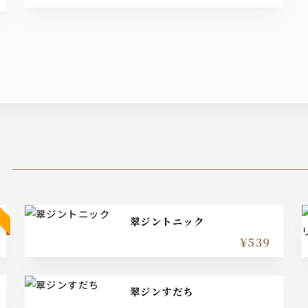
】
翠ジントニック
¥539
翠ジンすだち