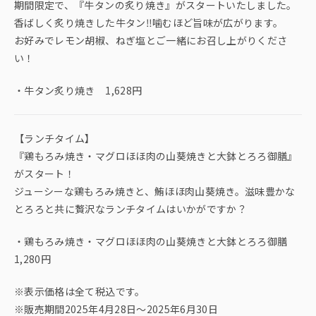
期間限定で、『牛タンの炙り焼き』がスタートいたしました。
香ばしく炙り焼きした牛タン‼︎噛むほど旨味が広がります。
お好みでレモン胡椒、ねぎ塩とご一緒にお召し上がりくださ
い！
・牛タン炙り焼き 1,628円
【ランチタイム】
『鶏もろみ焼き・マグロほほ肉の山葵焼きと大鉢とろろ御膳』
がスタート！
ジューシーな鶏もろみ焼きと、鮪ほほ肉山葵焼き。滋味豊かな
とろろと共に贅沢なランチタイムはいかがですか？
・鶏もろみ焼き・マグロほほ肉の山葵焼きと大鉢とろろ御膳
1,280円
※表示価格は全て税込です。
※販売期間2025年4月28日〜2025年6月30日