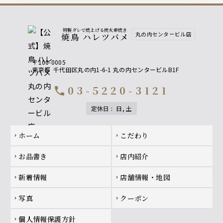
特製ダレで焼上げる炭火串焼き
丸の内センタービル店
焼鳥 ハレツバメ
〒100-0005
東京都
千代田区丸の内1-6-1 丸の内センタービルB1F
03-5220-3121
call
定休日
:
日, 土
Footer navigation
ホーム
こだわり
chevron_right
chevron_right
お品書き
店内紹介
chevron_right
chevron_right
新着情報
店舗情報・地図
chevron_right
chevron_right
写真
クーポン
chevron_right
chevron_right
個人情報保護方針
chevron_right