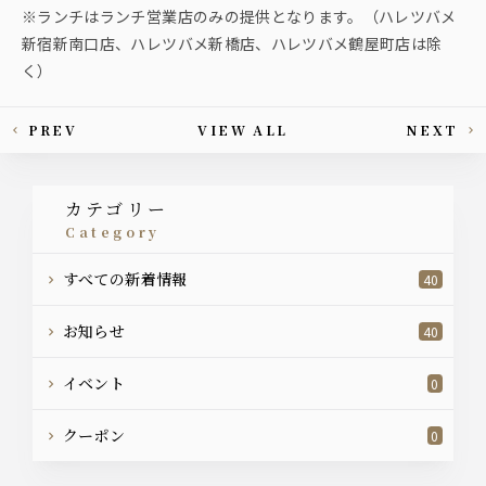
※ランチはランチ営業店のみの提供となります。（ハレツバメ
新宿新南口店、ハレツバメ新橋店、ハレツバメ鶴屋町店は除
く）
PREV
VIEW ALL
NEXT
This article's paging
カテゴリー
category
すべての新着情報
40
お知らせ
40
イベント
0
クーポン
0