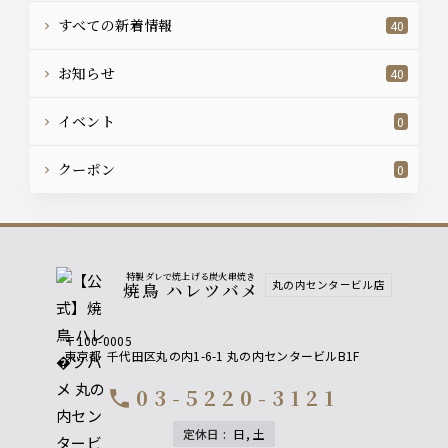
すべての新着情報
40
お知らせ
40
イベント
0
クーポン
0
特製ダレで焼上げる炭火串焼き
丸の内センタービル店
焼鳥 ハレツバメ
〒100-0005
東京都
千代田区丸の内1-6-1 丸の内センタービルB1F
03-5220-3121
call
定休日
:
日, 土