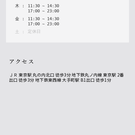
木
:
11
:
30
~
14
:
30
17
:
00
~
23
:
00
金
:
11
:
30
~
14
:
30
17
:
00
~
23
:
00
定休日
土
:
アクセス
ＪＲ 東京駅 丸の内北口 徒歩3分 地下鉄丸ノ内線 東京駅 2番
出口 徒歩3分 地下鉄東西線 大手町駅 B1出口 徒歩1分