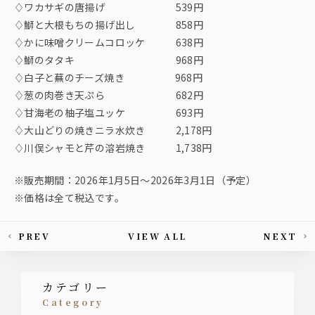
♢ワカサギの唐揚げ 539円
♢鰤と大根もちの揚げ出し 858円
♢かに味噌クリームコロッケ 638円
♢鰤のタタキ 968円
♢白子と蕪のチーズ焼き 968円
♢葱の肉巻き天ぷら 682円
♢甘海老の柚子塩ユッケ 693円
♢大山どりの焼きニラ水炊き 2,178円
♢川俣シャモと芹の溶岩焼き 1,738円
※販売期間：2026年1月5日〜2026年3月1日（予定）
※価格は全て税込です。
PREV
VIEW ALL
NEXT
This article's paging
カテゴリー
category