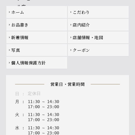
Footer navigation
ホーム
こだわり
chevron_right
chevron_right
お品書き
店内紹介
chevron_right
chevron_right
新着情報
店舗情報・地図
chevron_right
chevron_right
写真
クーポン
chevron_right
chevron_right
個人情報保護方針
chevron_right
営業日・営業時間
定休日
日
:
月
:
11
:
30
~
14
:
30
17
:
00
~
23
:
00
火
:
11
:
30
~
14
:
30
17
:
00
~
23
:
00
水
:
11
:
30
~
14
:
30
17
:
00
~
23
:
00