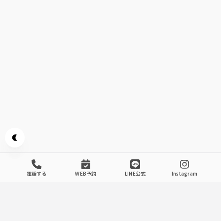
Appearance mode switch
電話する
WEB予約
LINE公式
Instagram
Introducing The Store
.
1