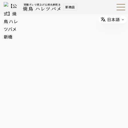
特製ダレで焼上げる炭火串焼き
新橋店
焼鳥 ハレツバメ
Open
Navig
ation
Menu
日本語
Select