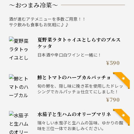
〜おつまみ冷菜〜
酒が進むアテメニューを多数ご用意！！
サク飲みも食事もお気軽に♪♪
夏野菜ラタトゥイユとしらすのブルス
ケッタ
日本酒や辛口白ワインと一緒に！
¥590
鯵とトマトのハーブカルパッチョ
旬の鯵を、隠し味に挽き茶を使用したドレッ
シングでカルパッチョ仕立てにしました！
¥790
水茄子と生ハムのオリーブマリネ
瑞々しい水茄子と生ハムの旨味、ゆかりの酸
味を三位一体でお楽しみください。