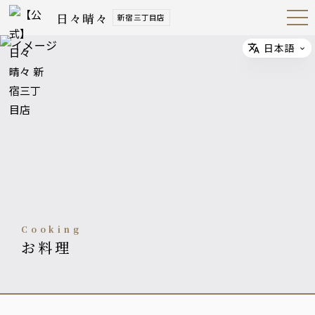
日々晴々
新宿三丁目店
Open
Navig
ation
Menu
日本語
Select
cooking
お料理