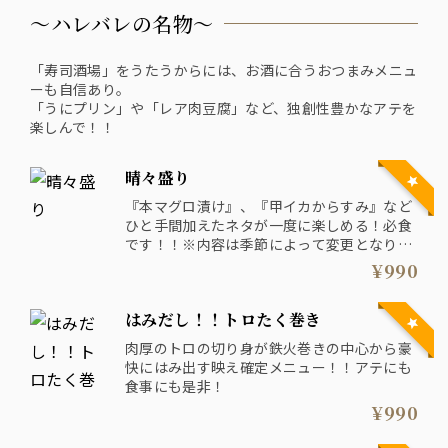
〜ハレバレの名物〜
「寿司酒場」をうたうからには、お酒に合うおつまみメニュ
ーも自信あり。
「うにプリン」や「レア肉豆腐」など、独創性豊かなアテを
楽しんで！！
晴々盛り
『本マグロ漬け』、『甲イカからすみ』など
ひと手間加えたネタが一度に楽しめる！必食
です！！※内容は季節によって変更となりま
す。
¥990
はみだし！！トロたく巻き
肉厚のトロの切り身が鉄火巻きの中心から豪
快にはみ出す映え確定メニュー！！アテにも
食事にも是非！
¥990