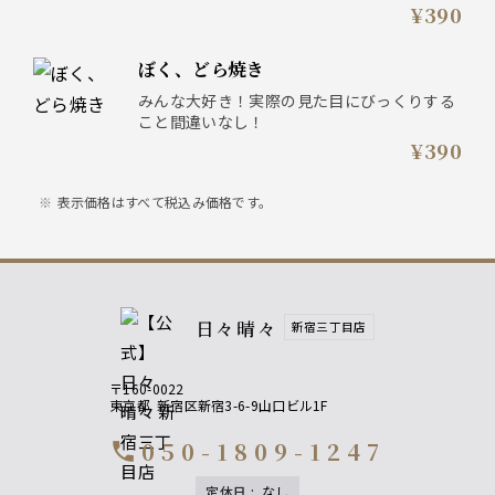
¥390
ぼく、どら焼き
みんな大好き！実際の見た目にびっくりする
こと間違いなし！
¥390
表示価格はすべて税込み価格です。
日々晴々
新宿三丁目店
〒160-0022
東京都
新宿区新宿3-6-9山口ビル1F
050-1809-1247
call
定休日
:
なし