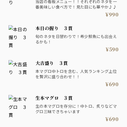
当店の看板メニュー！！それぞれのネタを一
番美味しい食べ方で！見た目にも華やか♪♪
¥990
本日の握り ３貫
旬のネタを日替わりで！希少鮮魚にも出会え
るかも！
¥590
大吉盛り ３貫
本マグロ中トロを含む、人気ランキング上位
を贅沢に盛り合わせ！！
¥690
生本マグロ ３貫
生の本マグロを存分に！中トロ、炙りなどマ
グロ三昧できちゃいます
¥690