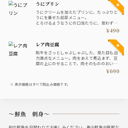
うにプリン
うにクリームを加えたプリンに、たっぷりと
うにを乗せた前菜メニュー。
とろけるようなうにの口当たりに、思わず笑
みがこぼれます。一人一個がオススメです♪
¥490
レア肉豆腐
和牛をさっとしゃぶしゃぶした、見た目も迫
力満点なメニュー。肉をあえて煮込まず、豆
腐の上にのせることで、肉そのもののおいし
さをダイレクトに味わっていただけます。
¥690
特選和牛は追加もできますよ♪
表示価格はすべて税込み価格です。
〜鮮魚 刺身〜
旬の鮮魚を日替わりでお楽しみください。希少鮮魚や新鮮な