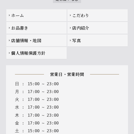
Footer navigation
ホーム
こだわり
chevron_right
chevron_right
お品書き
店内紹介
chevron_right
chevron_right
店舗情報・地図
写真
chevron_right
chevron_right
個人情報保護方針
chevron_right
営業日・営業時間
日
:
15
:
00
~
23
:
00
月
:
17
:
00
~
23
:
00
火
:
17
:
00
~
23
:
00
水
:
17
:
00
~
23
:
00
木
:
17
:
00
~
23
:
00
金
:
17
:
00
~
23
:
00
土
:
15
:
00
~
23
:
00