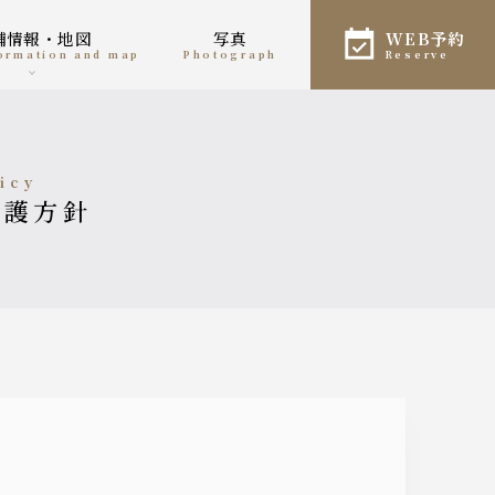
店舗情報・地図
写真
WEB予約
formation and map
photograph
reserve
licy
保護方針