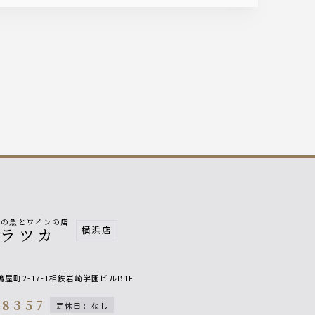
南の魚とワインの店
横浜店
ヒラツカ
屋町2-17-1相鉄岩崎学園ビルB1F
-8357
定休日
:
なし