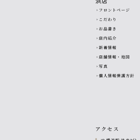
Footer navigatio
フロントページ
chevron_right
こだわり
chevron_right
お品書き
chevron_right
店内紹介
chevron_right
新着情報
chevron_right
店舗情報・地図
chevron_right
写真
chevron_right
個人情報保護方針
chevron_right
アクセス