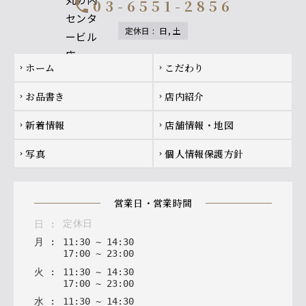
03-6551-2856
call
定休日
:
日, 土
Footer navigation
ホーム
こだわり
chevron_right
chevron_right
お品書き
店内紹介
chevron_right
chevron_right
新着情報
店舗情報・地図
chevron_right
chevron_right
写真
個人情報保護方針
chevron_right
chevron_right
営業日・営業時間
定休日
日
:
月
:
11
:
30
~
14
:
30
17
:
00
~
23
:
00
火
:
11
:
30
~
14
:
30
17
:
00
~
23
:
00
水
:
11
:
30
~
14
:
30