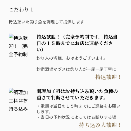
こだわり１
持込頂いた釣り魚を調理して提供します
持込歓迎！（完全予約制です。持込当
日の１５時までにお店に連絡くださ
い）
釣り人の皆様、おはようございます。
釣宿酒場マヅメは釣り人が一尾一尾丁寧に釣
った魚を提供する、
持込歓迎！
魚がウリの大衆酒場です。
調理加工料はお持ち込み頂いた魚種の
爆釣した！釣っても人にあげるしかない...
自分じゃ捌けないし扱いに困った...そんな釣
重さで判断させていただきます。
り人の方々に朗報です。
・電話は当日の１５時までにご連絡をお願い
当店では、釣り人の釣った美味しい魚を釣宿
します。
様経由で購入しております。
・当日の予約状況によってはお断りする場合
あなたの釣り魚を、お客様の「美味しい！」
もあります。
持ち込み大歓迎！
に変えませんか？
・持込の魚種・釣魚の保管状態によっては持