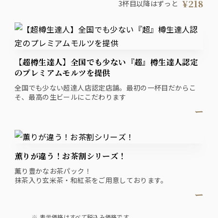
¥218
3杯目以降はずっと
ジャスミンハイ、特濃あがり茶ハイ、りんご酢サワー、すっ
きりトマトハイ、湘南ゴールドサワー
【超樽生達人】全国でも少ない『超』樽生達人認定
のプレミアムモルツを提供
全国でも少ない超達人店認定店舗。最初の一杯目だからこ
そ、最高の生ビールにこだわります
ー
薫りが違う！お茶割シリーズ！
薫り豊かなお茶パック！
抹茶入り玄米茶・和紅茶をご用意しております。
ー
表示価格はすべて税込み価格です。