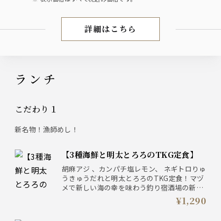
詳細はこちら
お飲み物
ランチ
こだわり１
新名物！漁師めし！
【3種海鮮と明太とろろのTKG定食】
胡麻アジ 、カンパチ塩レモン、 ネギトロりゅ
うきゅうだれと明太とろろのTKG定食！マヅ
メで新しい海の幸を味わう釣り宿酒場の新ラ
ンチをご堪能ください！
¥1,290
販売期間： 2026年8月31日まで