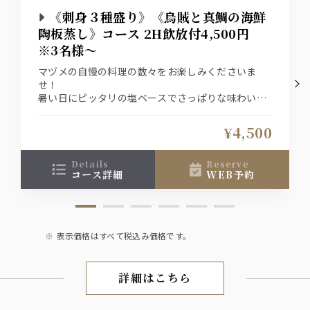
《刺身３種盛り》《烏賊と真鯛の海鮮
陶板蒸し》コース 2H飲放付4,500円
※3名様～
マヅメの自慢の料理の数々をお楽しみくださいま
せ！
暑い日にピッタリの塩ベースでさっぱりな味わいの
烏賊と真鯛の陶板蒸しにしました。『前菜皿鉢5
種』『刺身３種盛り合わせ』も楽しめるコースで
¥4,500
す。
ザ・プレミアム・モルツ入り2時間飲み放題付きプ
ラン4,500円
details
reserve
コース詳細
WEB予約
表示価格はすべて税込み価格です。
詳細はこちら
6月～8月夏宴会