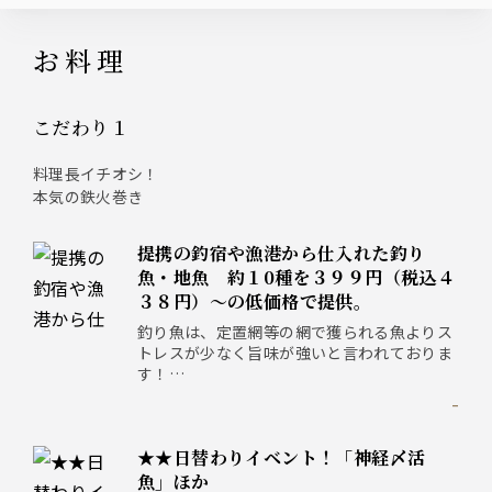
お料理
こだわり１
料理長イチオシ！
本気の鉄火巻き
提携の釣宿や漁港から仕入れた釣り
魚・地魚 約１0種を３９９円（税込４
３８円）～の低価格で提供。
釣り魚は、定置網等の網で獲られる魚よりス
トレスが少なく旨味が強いと言われておりま
す！
そんな釣り魚をマヅメでは、驚きの低価格で
-
ご提供！
★★日替わりイベント！「神経〆活
魚」ほか