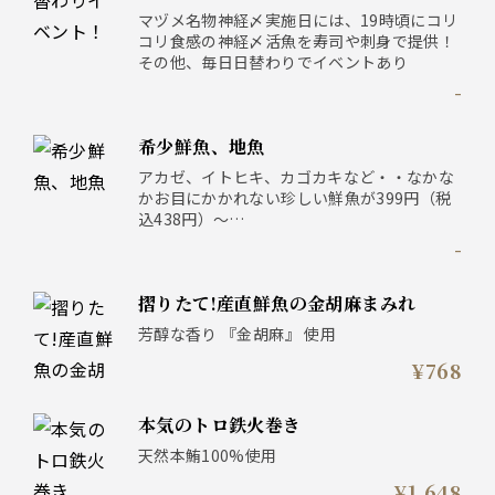
マヅメ名物神経〆実施日には、19時頃にコリ
コリ食感の神経〆活魚を寿司や刺身で提供！
その他、毎日日替わりでイベントあり
-
希少鮮魚、地魚
アカゼ、イトヒキ、カゴカキなど・・なかな
かお目にかかれない珍しい鮮魚が399円（税
込438円）～
その日しか味わえない旬な地魚を堪能下さ
-
い！
-
摺りたて!産直鮮魚の金胡麻まみれ
芳醇な香り 『金胡麻』 使用
¥768
本気のトロ鉄火巻き
天然本鮪100%使用
¥1,648