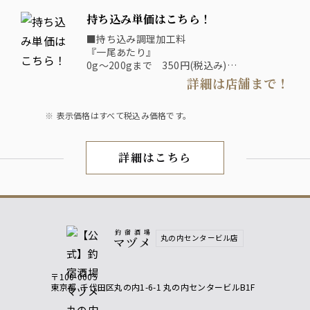
ち込みできない場合がございます。
持ち込み単価はこちら！
・釣った魚はクーラーBOXに入れ氷で冷やし
た状態でお持ち込みください。
■持ち込み調理加工料
・川魚はすべてお断りしております。
『一尾あたり』
・調理方法は魚の状態によってご希望の調理
0g～200gまで 350円(税込み)
方法で出来ない場合がございます。
201g～400g 500円(税込み)
詳細は店舗まで！
・加工のみの対応はしておりません。
401g～1000g 650円(税込み)
1001g～ 1000円(税込み)
表示価格はすべて税込み価格です。
3001g～ 2000円(税込み)
5001g～ 要相談
詳細はこちら
釣り魚の持込み
釣宿酒場
丸の内センタービル店
マヅメ
〒100-0005
東京都
千代田区丸の内1-6-1 丸の内センタービルB1F