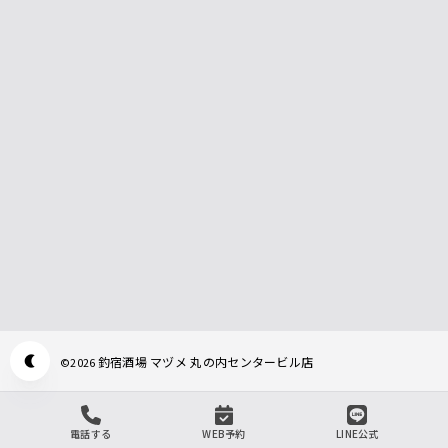
釣宿酒場 マヅメ 丸の内センタービル店
©
2026
Appearance mode switch
電話する
WEB予約
LINE公式