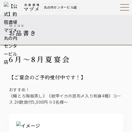
釣宿酒場
丸の内センタービル店
マヅメ
Open
Navig
ation
Menu
menu
お品書き
6月～8月夏宴会
【ご宴会のご予約受付中です！】
おすすめ！
《鰻とろ陶板蒸し》《紋甲イカの昆布〆入り刺身4種》コー
ス 2H飲放付5,000円 ※3名様～