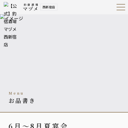
釣宿酒場
西新宿店
マヅメ
Open
Navig
ation
Menu
menu
お品書き
6月～8月夏宴会