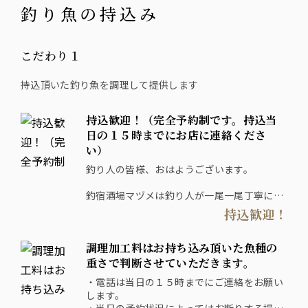
釣り魚の持込み
こだわり１
持込頂いた釣り魚を調理して提供します
持込歓迎！（完全予約制です。持込当
日の１５時までにお店に連絡くださ
い）
釣り人の皆様、おはようございます。
釣宿酒場マヅメは釣り人が一尾一尾丁寧に釣
った魚を提供する、
持込歓迎！
魚がウリの大衆酒場です。
調理加工料はお持ち込み頂いた魚種の
爆釣した！釣っても人にあげるしかない...
自分じゃ捌けないし扱いに困った...そんな釣
重さで判断させていただきます。
り人の方々に朗報です。
・電話は当日の１５時までにご連絡をお願い
当店では、釣り人の釣った美味しい魚を釣宿
します。
様経由で購入しております。