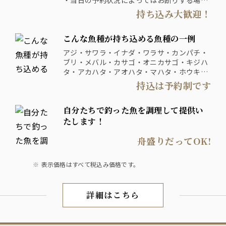
・当日の予約状況によってはお断りする場合
あなたの釣り魚を、お客様の「美味しい！」
もあります。
持ち込み大歓迎！
に変えませんか？
・持込の魚種・釣魚の保管状態によっては持
ち込みできない場合がございます。
こんな魚種が持ち込める魚種の一例
・釣った魚はクーラーBOXに入れ氷で冷やし
た状態でお持ち込みください。
アジ・サワラ・イナダ・ワラサ・カンパチ・
・川魚はすべてお断りしております。
ブリ・メバル・カサゴ・オニカサゴ・キジハ
・調理方法は魚の状態によってご希望の調理
タ・アカハタ・アオハタ・マハタ・ホウキハ
方法で出来ない場合がございます。
タ・スルメイカ・ヤリイカ・アオリイカ・キ
持込は予約制です
・加工のみの対応はしておりません。
ハダマグロ・カツオ・カマス・ハナダイ・マ
ダイ・クロダイ・マトウダイ・アマダイ・メ
自分たちで釣った魚を調理して提供い
ジナ・イサキ・カワハギ・ウマヅラハギ・タ
チウオ・ホウボウ
たします！
舟盛りだってOK!
表示価格はすべて税込み価格です。
詳細はこちら
釣り魚の持込み