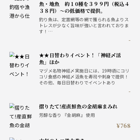
魚・地魚 約１0種を３９９円（税込４
３８円）～の低価格で提供。
釣り魚は、定置網等の網で獲られる魚よりス
トレスが少なく旨味が強いと言われておりま
す！
そんな釣り魚をマヅメでは、驚きの低価格で
-
ご提供！
★★日替わりイベント！「神経〆活
魚」ほか
マヅメ名物神経〆実施日には、19時頃にコリ
コリ食感の神経〆活魚を寿司や刺身で提供！
その他、毎日日替わりでイベントあり
-
摺りたて!産直鮮魚の金胡麻まみれ
芳醇な香り 『金胡麻』 使用
¥768