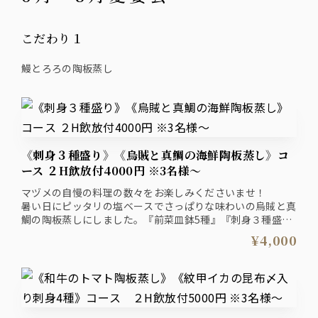
こだわり１
鰻とろろの陶板蒸し
《刺身３種盛り》《烏賊と真鯛の海鮮陶板蒸し》コ
ース ２H飲放付4000円 ※3名様～
マヅメの自慢の料理の数々をお楽しみくださいませ！
暑い日にピッタリの塩ベースでさっぱりな味わいの烏賊と真
鯛の陶板蒸しにしました。『前菜皿鉢5種』『刺身３種盛り
合わせ』も楽しめるコースです。
¥4,000
ザ・プレミアム・モルツ入り2時間飲み放題付きプラン4000
円