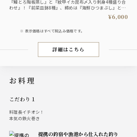
『鰻とろ陶板蒸し』と『紋甲イカ昆布〆入り刺身4種盛り合
わせ』！『前菜皿鉢8種』、締めは『海鮮ひつまぶし』と最
後まで楽しめるコース
¥6,000
ザ・プレミアム・モルツ入り２時間飲み放題付きプラン
6000円（税込）
表示価格はすべて税込み価格です。
詳細はこちら
6月～8月夏宴会
お料理
こだわり１
料理長イチオシ！
本気の鉄火巻き
提携の釣宿や漁港から仕入れた釣り