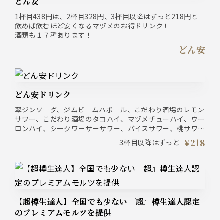
どん安
1杯目438円は、2杯目328円、3杯目以降はずっと218円と
飲めば飲むほど安くなるマヅメのお得ドリンク！
酒類も１７種あります！
どん安
どん安ドリンク
翠ジンソーダ、ジムビームハボール、こだわり酒場のレモン
サワー、こだわり酒場のタコハイ、マヅメチューハイ、ウー
ロンハイ、シークワーサーサワー、バイスサワー、桃サワ
ー、プレーンチューハイ、ポン酢ハイ、ももバイスサワー、
¥218
3杯目以降はずっと
ジャスミンハイ、特濃あがり茶ハイ、りんご酢サワー、すっ
きりトマトハイ、湘南ゴールドサワー
【超樽生達人】全国でも少ない『超』樽生達人認定
のプレミアムモルツを提供