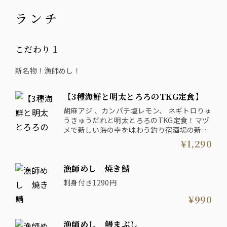
ランチ
こだわり１
新名物！漁師めし！
【3種海鮮と明太とろろのTKG定食】
胡麻アジ 、カンパチ塩レモン、 ネギトロりゅ
うきゅうだれと明太とろろのTKG定食！マヅ
メで新しい海の幸を味わう釣り宿酒場の新ラ
ンチをご堪能ください！
¥1,290
販売期間： 2026年8月31日まで
漁師めし 焼き鯖
刺身付き1290円
¥990
漁師めし 鰻まぶし