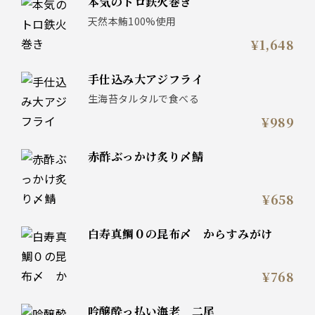
本気のトロ鉄火巻き
天然本鮪100%使用
¥1,648
手仕込み大アジフライ
生海苔タルタルで食べる
¥989
赤酢ぶっかけ炙り〆鯖
¥658
白寿真鯛０の昆布〆 からすみがけ
¥768
吟醸酔っ払い海老 二尾