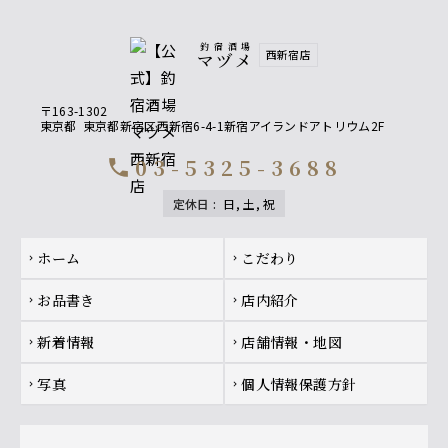
釣宿酒場
西新宿店
マヅメ
〒163-1302
東京都
東京都新宿区西新宿6-4-1新宿アイランドアトリウム2F
03-5325-3688
call
定休日
:
日, 土, 祝
Footer navigation
ホーム
こだわり
chevron_right
chevron_right
お品書き
店内紹介
chevron_right
chevron_right
新着情報
店舗情報・地図
chevron_right
chevron_right
写真
個人情報保護方針
chevron_right
chevron_right