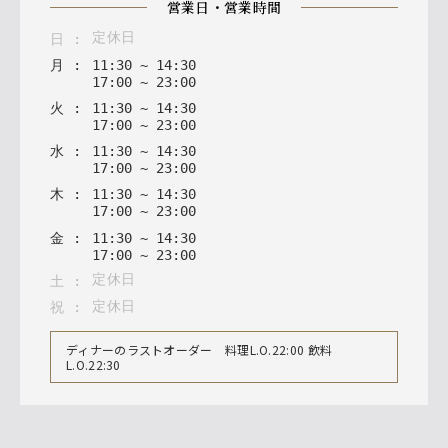
営業日・営業時間
定休日
日
:
月
:
11
:
30
~
14
:
30
17
:
00
~
23
:
00
火
:
11
:
30
~
14
:
30
17
:
00
~
23
:
00
水
:
11
:
30
~
14
:
30
17
:
00
~
23
:
00
木
:
11
:
30
~
14
:
30
17
:
00
~
23
:
00
金
:
11
:
30
~
14
:
30
17
:
00
~
23
:
00
定休日
土
:
定休日
祝
:
ディナーのラストオーダー 料理L.O.22:00 飲料
L.O.22:30