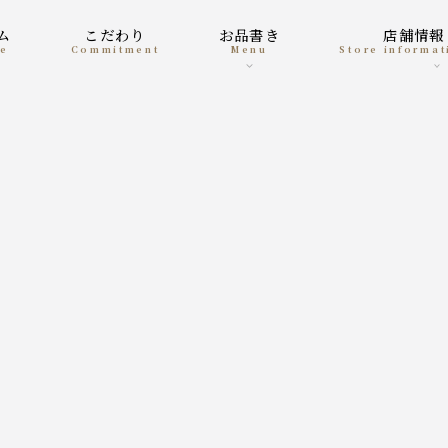
ーム
こだわり
お品書き
店舗情
me
Commitment
menu
Store informa