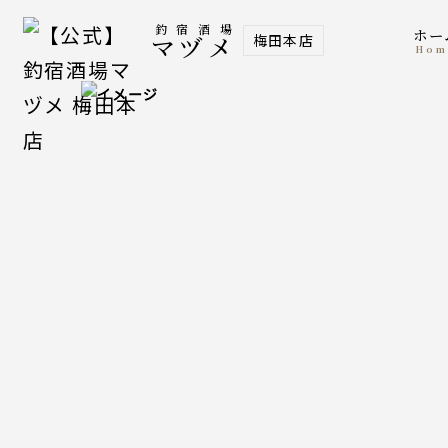
釣宿酒場
ホ
梅田本店
マヅメ
ho