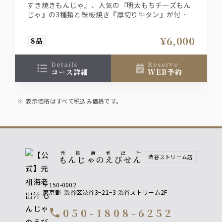
すき焼きもんじゃ』、人気の『明太もちチーズもん
じゃ』の3種類と鉄板焼き『厚切り牛タン』が付い
て更には2.5時間飲み放題が付いた大満足間違い無し
の超オトクなコースです。
¥6,000
8品
details
reserve
コース詳細
WEB予約
表示価格はすべて税込み価格です。
元祖海老出汁
渋谷ストリーム店
もんじゃのえびせん
〒150-0002
東京都
渋谷区渋谷3−21−3 渋谷ストリーム2F
050-1808-6252
call