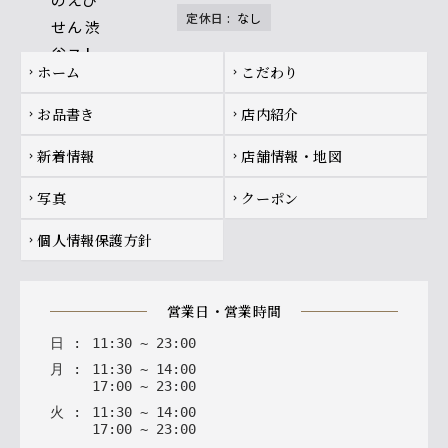
定休日
:
なし
Footer navigation
ホーム
こだわり
chevron_right
chevron_right
お品書き
店内紹介
chevron_right
chevron_right
新着情報
店舗情報・地図
chevron_right
chevron_right
写真
クーポン
chevron_right
chevron_right
個人情報保護方針
chevron_right
営業日・営業時間
日
:
11
:
30
~
23
:
00
月
:
11
:
30
~
14
:
00
17
:
00
~
23
:
00
火
:
11
:
30
~
14
:
00
17
:
00
~
23
:
00