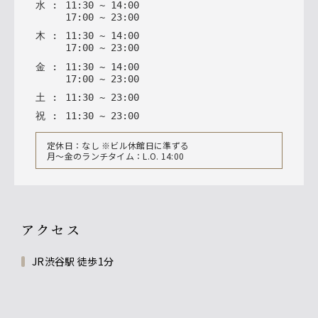
水
:
11
:
30
~
14
:
00
17
:
00
~
23
:
00
木
:
11
:
30
~
14
:
00
17
:
00
~
23
:
00
金
:
11
:
30
~
14
:
00
17
:
00
~
23
:
00
土
:
11
:
30
~
23
:
00
祝
:
11
:
30
~
23
:
00
定休日：なし ※ビル休館日に準ずる
月〜金のランチタイム：L.O. 14:00
アクセス
JR渋谷駅 徒歩1分