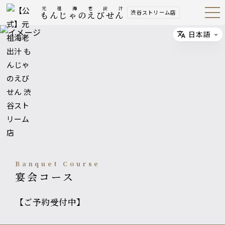
元祖海老出汁
渋谷ストリーム店
もんじゃのえびせん
Open
Navig
ation
Menu
日本語
Select
Banquet Course
宴会コース
【ご予約受付中】