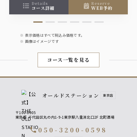
お楽しみください。
details
reserve
ソフトドリンク
コース詳細
WEB予約
■オレンジ■グレープフルーツ
■トマト ■烏龍茶 ■緑茶
■パイナップル■クランベリー
■ペプシコーラ■ジンジャエール
表示価格はすべて税込み価格です。
画像はイメージです
コース一覧を見る
オールドステーション
東京店
〒100-0005
東京都
千代田区丸の内1-9-1東京駅八重洲北口2F 北町酒場
050-3200-0598
call