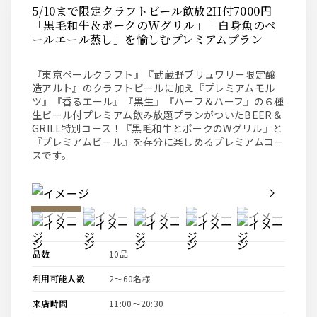
5/10まで限定クラフトビール飲放2H付7000円
「黒毛和牛＆ポークのWグリル」「白身魚のペ
ールエール蒸し」を愉しむプレミアムプラン
『東京ペールクラフト』『武蔵野ブリュワリー限定醸
造アルト』のクラフトビールに加え『プレミアムモル
ツ』『香るエール』『黒生』『ハーフ＆ハーフ』の６種
生ビール付プレミアム飲み放題プランがついたBEER＆
GRILL特別コース！『黒毛和牛とポークのWグリル』と
『プレミアムビール』を存分に楽しめるプレミアムコー
スです。
Slide to image-
Slide to image-
1
Slide to image-
2
Slide to image-
3
Slide to 
4
Slide to image-
Slide to image-
6
Slide to image-
7
Slide to image-
8
Slide to 
9
品数
10品
利用可能人数
2〜60名様
来店時間
11:00〜20:30