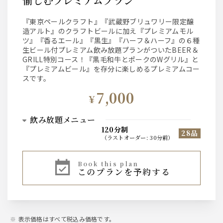
愉しむプレミアムプラン
『東京ペールクラフト』『武蔵野ブリュワリー限定醸
造アルト』のクラフトビールに加え『プレミアムモル
ツ』『香るエール』『黒生』『ハーフ＆ハーフ』の６種
生ビール付プレミアム飲み放題プランがついたBEER＆
GRILL特別コース！『黒毛和牛とポークのWグリル』と
『プレミアムビール』を存分に楽しめるプレミアムコー
スです。
7,000
¥
飲み放題メニュー
120分制
28品
（
ラストオーダー
:
30分前
）
ビール
book this plan
このプランを予約する
クラフトビール２種
■武蔵野ブリュワリー限定醸造アルト ■東京クラフトペ
ールエール
プレミアムモルツ４種
■プレミアムモルツ ■プレミアムモル
ツ 香るエール
■プレミアムモルツ黒生 ■プレミアムモル
表示価格はすべて税込み価格です。