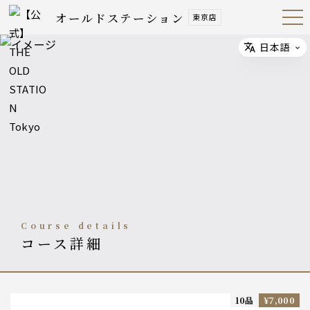
オールドステーション
東京店
Open
Navig
ation
Menu
日本語
Select
course details
コース詳細
10品
¥7,000