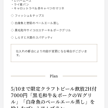
・レバームース
・ライ麦パン
・キャロットラペ＆赤キャベツのマリネ
◇ フィッシュ＆チップス
◇ 白身魚と野菜のペールエール蒸し
◇ 黒毛和牛サイコロステーキ＆ポークグリル
◇ しらすと大葉のスパゲッティ
仕入れの都合により内容が変更になる場合がございま
す。
Plan
5/10まで限定クラフトビール飲放2H付
7000円「黒毛和牛＆ポークのWグリ
ル」「白身魚のペールエール蒸し」を