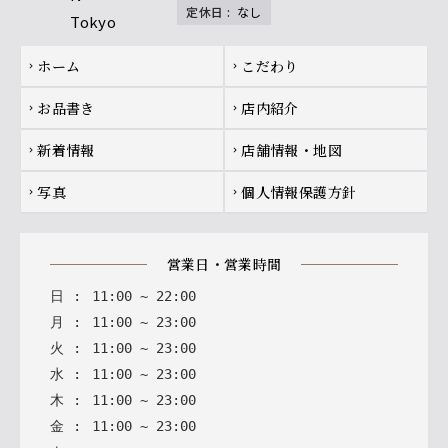
定休日
:
なし
Footer navigation
ホーム
こだわり
chevron_right
chevron_right
お品書き
店内紹介
chevron_right
chevron_right
新着情報
店舗情報・地図
chevron_right
chevron_right
写真
個人情報保護方針
chevron_right
chevron_right
営業日・営業時間
日
:
11
:
00
~
22
:
00
月
:
11
:
00
~
23
:
00
火
:
11
:
00
~
23
:
00
水
:
11
:
00
~
23
:
00
木
:
11
:
00
~
23
:
00
金
:
11
:
00
~
23
:
00