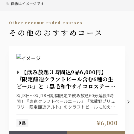
ツ ハーフ＆ハーフ
画像はイメージです
ワイン
other recommended courses
■ワイン（白/赤）
その他のおすすめコース
ウィスキー
■ジムビームハイボール■メガジムビームハイボール
カクテル
【飲み放題３時間込9品6,000円】
■ジントニック ■モスコミュール ■キューバリバー
■ファジーネーブル■ピーチウーロン
『限定醸造クラフトビール含む6種の生
■カシスソーダ ■カシスオレンジ ■カシスウーロン
ビール』と『黒毛和牛サイコロステー
■ライチウーロン ■ライチグレープフルーツ
キ』を愉しむお盆期間限定プラン
8月8日～8月18日期間限定で飲み放題60分延長3時
間！『東京クラフトペールエール』『武蔵野ブリュ
サワー
ワリー限定醸造アルト』のクラフトビールに加え
■レモンサワー
『プレミアムモルツ』『香るエール』『黒生』『ハ
■ジンジャーレモンサワー
ーフ＆ハーフ』の６種生ビール付プレミアム飲み放
■グレープフルーツサワー
¥6,000
9品
題プランがついたBEER＆GRILL特別コース！『黒
■ウーロンハイ
毛和牛サイコロステーキ』と自慢のビールを存分に