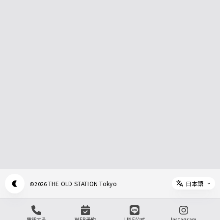
日本語
THE OLD STATION Tokyo
©
2026
Appearance mode switch
Select 
電話する
WEB予約
LINE公式
Instagram