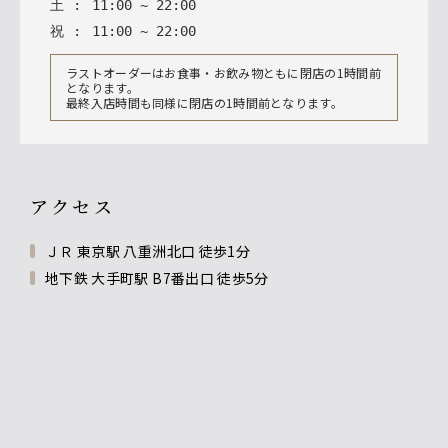
土
:
11
:
00
~
22
:
00
祝
:
11
:
00
~
22
:
00
ラストオーダーはお食事・お飲み物ともに閉店の1時間前
となります。
最終入店時間も同様に閉店の1時間前となります。
アクセス
ＪＲ 東京駅 八重洲北口 徒歩1分
地下鉄 大手町駅 B7番出口 徒歩5分