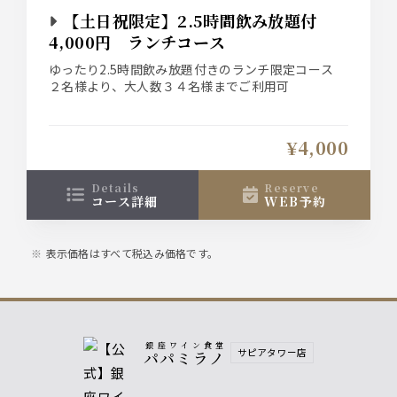
【土日祝限定】2.5時間飲み放題付
4,000円 ランチコース
ゆったり2.5時間飲み放題付きのランチ限定コース
２名様より、大人数３４名様までご利用可
【12名様以上ご予約時のお願い】
ネット予約時には、
¥4,000
個室A（14～20名）
個室B（12～16名）
個室D（12～18名）
details
reserve
コース詳細
WEB予約
のいずれかに自動振り分けとなり、各個室の最低保
証人数分のコース料金を頂戴する場合がございます
ので、あらかじめご了承ください。
表示価格はすべて税込み価格です。
最低保証人数は下記の通りです
個室A：14名様
個室B：12名様
個室D：12名様
個室AB：21名様 お部屋のご確認はご予約後、お店
まで直接お問い合わせください。
銀座ワイン食堂
サピアタワー店
パパミラノ