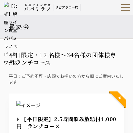
銀座ワイン食堂
サピアタワー店
パパミラノ
Open
Navig
ation
Menu
昼宴会
平日限定・1２名様～34名様の団体様専
用ランチコース
平日：ご予約不可・店頭でお揃いの方から順にご案内いたし
ます
【平日限定】2.5時間飲み放題付4,000
円 ランチコース