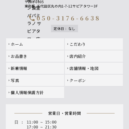
〒100-0005
東京都
千代田区丸の内1-7-12サピアタワー3F
050-3176-6638
call
定休日
:
なし
Footer navigation
ホーム
こだわり
chevron_right
chevron_right
お品書き
店内紹介
chevron_right
chevron_right
新着情報
店舗情報・地図
chevron_right
chevron_right
写真
クーポン
chevron_right
chevron_right
個人情報保護方針
chevron_right
営業日・営業時間
日
:
11
:
00
~
15
:
00
17
:
00
~
21
:
30