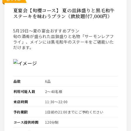
夏宴会【旬櫻コース】 夏の皿鉢盛りと黒毛和牛
ステーキを味わうプラン《飲放題付7,000円》
5月19日～夏の宴会おすすめプラン
旬の酒肴が盛られた皿鉢盛りと名物「サーモンレアフ
ライ」、メインには黒毛和牛のステーキをご堪能いた
だけます。
品数
6品
利用可能人数
2〜40名様
来店時間
11:30〜22:00
予約期限
1日前の21:00までにご予約ください
コース提供時間
120分制