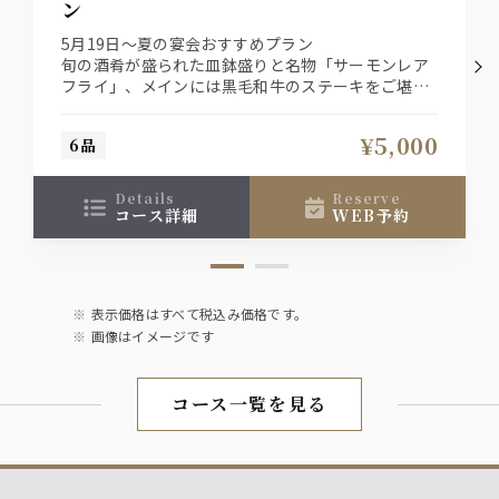
ン
サワー
5月19日～夏の宴会おすすめプラン
・レモンサワー・トマトサワー
・梅サワー・グレープフルーツサワー
旬の酒肴が盛られた皿鉢盛りと名物「サーモンレア
・プレーンサワー
フライ」、メインには黒毛和牛のステーキをご堪能
いただけます。
酒蔵の果実酒サワー
¥5,000
6品
・プレミアムジンジャーかぼすサワー
・完熟ももサワー
details
reserve
・香る紅茶サワー
コース詳細
WEB予約
梅酒
・南高梅酒
・八海山梅酒
表示価格はすべて税込み価格です。
画像はイメージです
お茶ハイ
・ウーロンハイ
コース一覧を見る
・緑茶ハイ
ワイン