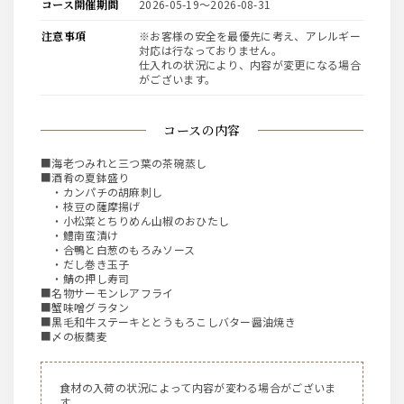
コース開催期間
2026-05-19〜2026-08-31
注意事項
※お客様の安全を最優先に考え、アレルギー
対応は行なっておりません。
仕入れの状況により、内容が変更になる場合
がございます。
コースの内容
■海老つみれと三つ葉の茶碗蒸し
■酒肴の夏鉢盛り
・カンパチの胡麻刺し
・枝豆の薩摩揚げ
・小松菜とちりめん山椒のおひたし
・鱧南蛮漬け
・合鴨と白葱のもろみソース
・だし巻き玉子
・鯖の押し寿司
■名物サーモンレアフライ
■蟹味噌グラタン
■黒毛和牛ステーキととうもろこしバター醤油焼き
■〆の板蕎麦
食材の入荷の状況によって内容が変わる場合がございま
す