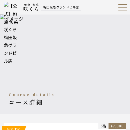
旬魚 旬菜
梅田阪急グランドビル店
咲くら
Open
Navig
ation
Menu
course details
コース詳細
6品
¥7,000
おすすめ