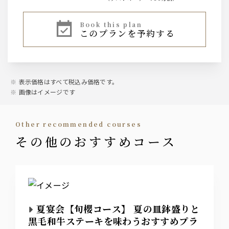
ビール
book this plan
このプランを予約する
・サントリーザ・プレミアムモルツ中瓶
・オールフリー（ノンアルコール）
ウィスキー
・ジムビーム
表示価格はすべて税込み価格です。
画像はイメージです
焼酎
大隈（芋・麦）
other recommended courses
その他のおすすめコース
日本酒
・冷酒
・燗酒
国産ジン
夏宴会【旬櫻コース】 夏の皿鉢盛りと
・翠ジンソーダ
黒毛和牛ステーキを味わうおすすめプラ