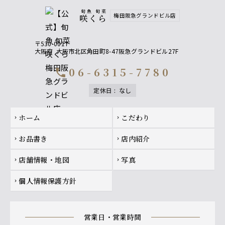
・赤ワイン
・白ワイン
旬魚 旬菜
梅田阪急グランドビル店
咲くら
ソフトドリンク
〒530-0017
・ウーロン茶
大阪府
大阪市北区角田町8-47阪急グランドビル27F
・オレンジジュース
・グレープフルーツジュース
06-6315-7780
call
・緑茶
定休日
:
なし
Footer navigation
ホーム
こだわり
chevron_right
chevron_right
お品書き
店内紹介
chevron_right
chevron_right
店舗情報・地図
写真
chevron_right
chevron_right
個人情報保護方針
chevron_right
営業日・営業時間