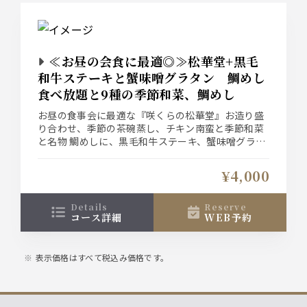
≪お昼の会食に最適◎≫松華堂+黒毛
和牛ステーキと蟹味噌グラタン 鯛めし
食べ放題と9種の季節和菜、鯛めし
お昼の食事会に最適な『咲くらの松華堂』お造り盛
り合わせ、季節の茶碗蒸し、チキン南蛮と季節和菜
と名物 鯛めしに、黒毛和牛ステーキ、蟹味噌グラタ
ンが付いたお膳です。
大切な会食やお昼のお集まりに是非
¥4,000
details
reserve
コース詳細
WEB予約
表示価格はすべて税込み価格です。