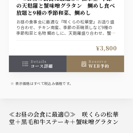
の天麩羅と蟹味噌グラタン 鯛めし食べ
放題と9種の季節和菜、鯛めし
お昼の食事会に最適な『咲くらの松華堂』お造り盛
り合わせ、チキン南蛮、季節の茶碗蒸しなど9種の
季節和菜と名物 鯛めしに、天麩羅盛り合わせ、蟹味
噌グラタンが付いたお膳です。
大切な会食やお昼のお集まりに是非
¥3,800
details
reserve
コース詳細
WEB予約
表示価格はすべて税込み価格です。
≪お昼の会食に最適◎≫ 咲くらの松華
堂＋黒毛和牛ステーキ＋蟹味噌グラタン