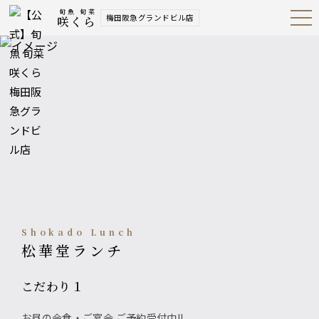
旬魚 旬菜
梅田阪急グランドビル店
咲くら
Open
Navig
ation
Menu
Shokado Lunch
松華堂ランチ
こだわり１
お昼の会食・ご宴会 ご予約受付中!!