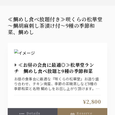
≪鯛めし食べ放題付き≫咲くらの松華堂
～鯛胡麻刺し茶漬け付～9種の季節和
菜、鯛めし
≪お昼の会食に最適◎≫松華堂ラン
チ 鯛めし食べ放題と9種の季節和菜
お昼の食事会に最適な『咲くらの松華堂』お造り盛
り合わせ、チキン南蛮、季節の茶碗蒸しなど9種の
季節和菜と名物 鯛めしをお召し上がり頂けます。
大切な会食やお昼のお集まりに是非◎
¥2,800
details
reserve