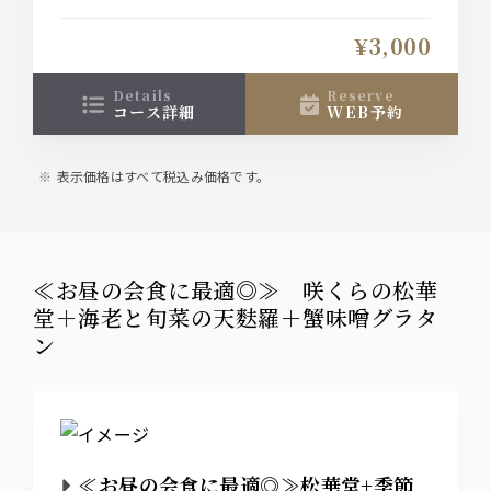
お膳です。
大切な会食やお昼のお集まりに是非◎
¥3,000
details
reserve
コース詳細
WEB予約
表示価格はすべて税込み価格です。
≪お昼の会食に最適◎≫ 咲くらの松華
堂＋海老と旬菜の天麩羅＋蟹味噌グラタ
ン
≪お昼の会食に最適◎≫松華堂+季節