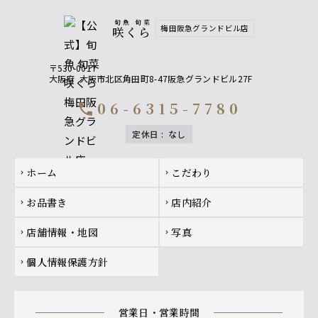
旬魚 旬菜
梅田阪急グランドビル店
咲くら
〒530-0017
大阪府
大阪市北区角田町8-47阪急グランドビル27F
06-6315-7780
call
定休日
:
なし
Footer navigation
ホーム
こだわり
chevron_right
chevron_right
お品書き
店内紹介
chevron_right
chevron_right
店舗情報・地図
写真
chevron_right
chevron_right
個人情報保護方針
chevron_right
営業日・営業時間