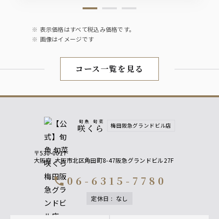
梅酒
・南高梅酒
・八海山梅酒
表示価格はすべて税込み価格です。
画像はイメージです
お茶ハイ
・ウーロンハイ
コース一覧を見る
・緑茶ハイ
ワイン
・赤ワイン
・白ワイン
旬魚 旬菜
梅田阪急グランドビル店
咲くら
ソフトドリンク
〒530-0017
・ウーロン茶
大阪府
大阪市北区角田町8-47阪急グランドビル27F
・オレンジジュース
・アップルジュース
06-6315-7780
call
・緑茶
定休日
:
なし