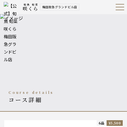
旬魚 旬菜
梅田阪急グランドビル店
咲くら
Open
Navig
ation
Menu
course details
コース詳細
6品
¥5,500