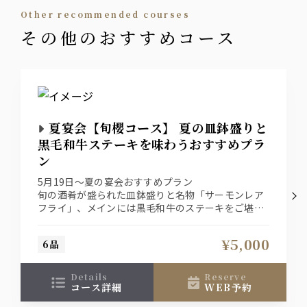
大隈（芋・麦）
other recommended courses
その他のおすすめコース
日本酒
・冷酒
・燗酒
国産ジン
夏宴会【旬櫻コース】 夏の皿鉢盛りと
・翠ジンソーダ
黒毛和牛ステーキを味わうおすすめプラ
ン
サワー
5月19日～夏の宴会おすすめプラン
・レモンサワー・トマトサワー
・梅サワー・グレープフルーツサワー
旬の酒肴が盛られた皿鉢盛りと名物「サーモンレア
・プレーンサワー
フライ」、メインには黒毛和牛のステーキをご堪能
いただけます。
酒蔵の果実酒サワー
¥5,000
6品
・プレミアムジンジャーかぼすサワー
・完熟ももサワー
details
reserve
・香る紅茶サワー
コース詳細
WEB予約