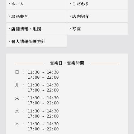
Footer navigation
ホーム
こだわり
chevron_right
chevron_right
お品書き
店内紹介
chevron_right
chevron_right
店舗情報・地図
写真
chevron_right
chevron_right
個人情報保護方針
chevron_right
営業日・営業時間
日
:
11
:
30
~
14
:
30
17
:
00
~
22
:
00
月
:
11
:
30
~
14
:
30
17
:
00
~
22
:
00
火
:
11
:
30
~
14
:
30
17
:
00
~
22
:
00
水
:
11
:
30
~
14
:
30
17
:
00
~
22
:
00
木
:
11
:
30
~
14
:
30
17
:
00
~
22
:
00