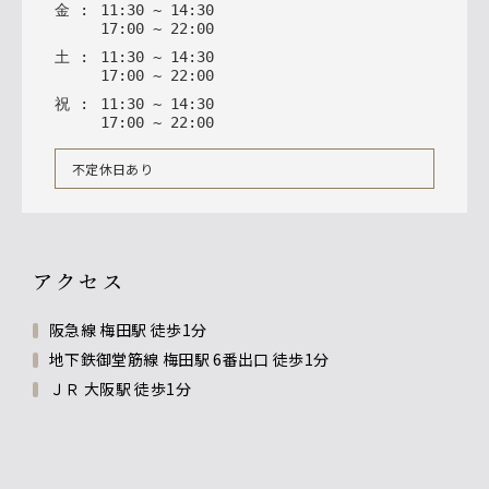
金
:
11
:
30
~
14
:
30
17
:
00
~
22
:
00
土
:
11
:
30
~
14
:
30
17
:
00
~
22
:
00
祝
:
11
:
30
~
14
:
30
17
:
00
~
22
:
00
不定休日あり
アクセス
阪急線 梅田駅 徒歩1分
地下鉄御堂筋線 梅田駅 6番出口 徒歩1分
ＪＲ 大阪駅 徒歩1分