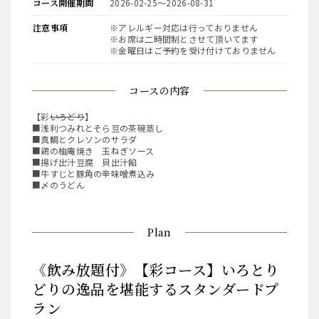
コース開催期間
2026-02-25〜2026-08-31
注意事項
※アレルギー対応は行っておりません
※お席は二時間制とさせて頂いてます
※金曜日はご予約を受け付けておりません
コースの内容
【彩
いろどり
】
■浅利つみれとそら豆の茶碗蒸し
■真鯛とクレソンのサラダ
■鶏の柚庵焼き 玉ねぎソース
■揚げ出汁豆腐 貝出汁餡
■牛すじと豚角の辛味噌煮込み
■〆のうどん
Plan
《飲み放題付》【彩コース】いろとり
どりの逸品を堪能するスタンダードプ
ラン