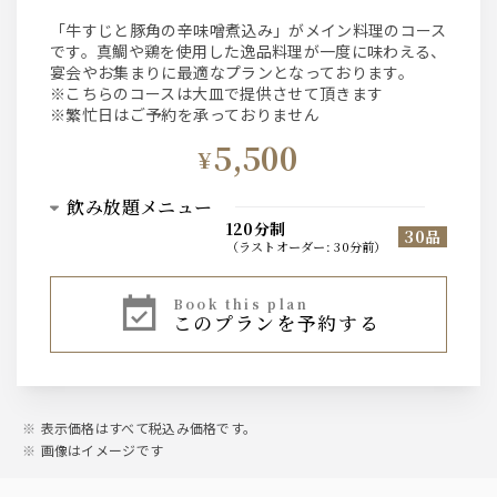
「牛すじと豚角の辛味噌煮込み」がメイン料理のコース
です。真鯛や鶏を使用した逸品料理が一度に味わえる、
宴会やお集まりに最適なプランとなっております。
※こちらのコースは大皿で提供させて頂きます
※繁忙日はご予約を承っておりません
5,500
¥
飲み放題メニュー
120分制
30品
（
ラストオーダー
:
30分前
）
ビール
book this plan
このプランを予約する
・サントリーザ・プレミアムモルツ中瓶
・オールフリー（ノンアルコール）
ウィスキー
・ジムビーム
表示価格はすべて税込み価格です。
画像はイメージです
焼酎