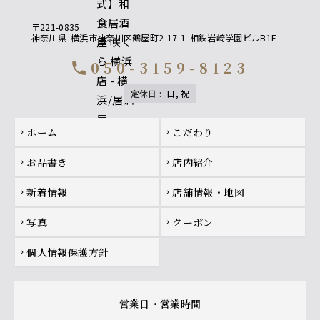
〒221-0835
神奈川県
横浜市神奈川区鶴屋町2-17-1
相鉄岩崎学園ビルB1F
050-3159-8123
call
定休日
:
日, 祝
Footer navigation
ホーム
こだわり
chevron_right
chevron_right
お品書き
店内紹介
chevron_right
chevron_right
新着情報
店舗情報・地図
chevron_right
chevron_right
写真
クーポン
chevron_right
chevron_right
個人情報保護方針
chevron_right
営業日・営業時間