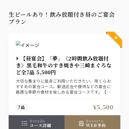
生ビールあり！飲み放題付き昼のご宴会
プラン
【昼宴会】「夢」《2時間飲み放題付
き》黒毛和牛のすき焼きや三崎まぐろな
ど全7品 5,500円
大切な集まりに是非ご利用いただきたい、咲くらお
すすめの宴会コース。歓送迎会や接待などの宴会に
最適な季節の食材を愉しめる宴会コースです。【黒
毛和牛】【三崎まぐろ】【産直鮮魚】など贅沢な素
材の逸品をお愉しみください。
¥5,500
7品
details
reserve
コース詳細
WEB予約