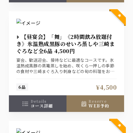
【昼宴会】「舞」《2時間飲み放題付
き》氷温熟成黒豚のせいろ蒸しや三崎ま
ぐろなど全6品 4,500円
宴会、歓送迎会、接待などに最適なコースです。氷
温熟成黒豚の蒸篭蒸しを始め、咲くら一押しの季節
の食材や三崎まぐろ入り刺身などの旬の料理をお愉
しみ下さいませ。
¥4,500
6品
details
reserve
コース詳細
WEB予約