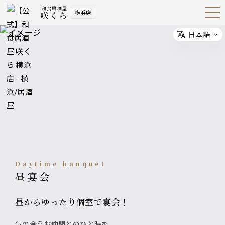
和食居酒屋
横浜店
咲くら
Open
Navig
ation
Menu
日本語
Select
daytime banquet
昼宴会
昼からゆったり個室で宴会！
気の合うお仲間とのひと時を。