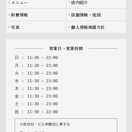
メニュー
店内紹介
chevron_right
chevron_right
新着情報
店舗情報・地図
chevron_right
chevron_right
写真
個人情報保護方針
chevron_right
chevron_right
営業日・営業時間
日
:
11
:
30
~
22
:
00
月
:
11
:
30
~
23
:
00
火
:
11
:
30
~
23
:
00
水
:
11
:
30
~
23
:
00
木
:
11
:
30
~
23
:
00
金
:
11
:
30
~
23
:
00
土
:
11
:
30
~
23
:
00
祝
:
11
:
30
~
22
:
00
※定休日：ビル休館日に準ずる