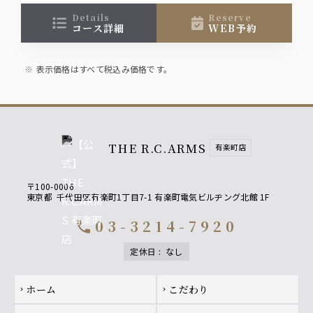
お料理はローストポークをメインに全5皿を愉しむ
プランです。
details
reserve
コース詳細
WEB予約
表示価格はすべて税込み価格です。
THE R.C.ARMS
有楽町店
〒100-0006
東京都
千代田区有楽町1丁目7-1 有楽町電気ビルヂング北館 1F
03-3214-7920
call
定休日
:
なし
Footer navigation
ホーム
こだわり
chevron_right
chevron_right