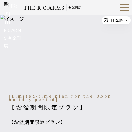
THE R.C.ARMS
有楽町店
Open
Navig
ation
Menu
日本語
Select
[Limited-time plan for the Obon
holiday period]
【お盆期間限定プラン】
【お盆期間限定プラン】