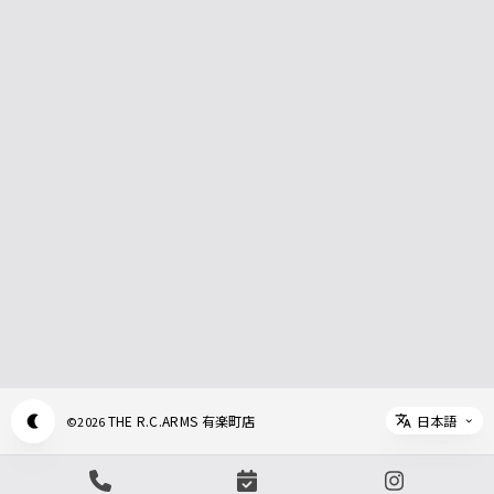
日本語
THE R.C.ARMS 有楽町店
©
2026
Appearance mode switch
Select 