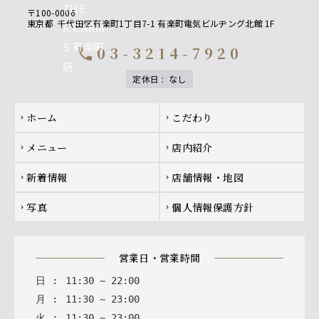
〒100-0006
東京都
千代田区有楽町1丁目7-1 有楽町電気ビルヂング北館 1F
03-3214-7920
call
定休日
:
なし
Footer navigation
ホーム
こだわり
chevron_right
chevron_right
メニュー
店内紹介
chevron_right
chevron_right
新着情報
店舗情報・地図
chevron_right
chevron_right
写真
個人情報保護方針
chevron_right
chevron_right
営業日・営業時間
日
:
11
:
30
~
22
:
00
月
:
11
:
30
~
23
:
00
火
:
11
:
30
~
23
:
00