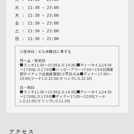
水
:
11
:
30
~
23
:
00
木
:
11
:
30
~
23
:
00
金
:
11
:
30
~
23
:
00
土
:
11
:
30
~
23
:
00
祝
:
11
:
30
~
22
:
00
※定休日：ビル休館日に準ずる
月～土・祝前日
■ランチ11:30～15:00(L.O.14:30)■ティータイム14:30
～17:00(L.O.17:00)■ハッピーアワー17:00～19:00(倶楽
部ダイナック会員様限定)※平日のみ■ディナー17:00～
23:00(フードL.O.22:00/ドリンクL.O.22:30)
日・祝日
■ランチ11:30～15:00(L.O.14:30)■ティータイム14:30
～17:00(L.O.17:00)■ディナー17:00～22:00(フード
L.O.21:00/ドリンクL.O.21:30)
アクセス