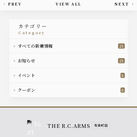
PREV
VIEW ALL
NEXT
This article's paging
カテゴリー
category
すべての新着情報
25
お知らせ
25
イベント
0
クーポン
0
THE R.C.ARMS
有楽町店