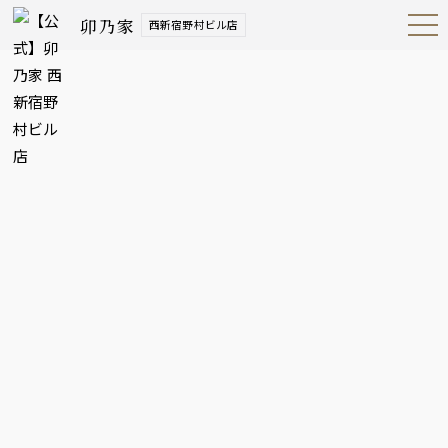
卯乃家
西新宿野村ビル店
Open
Navig
ation
Menu