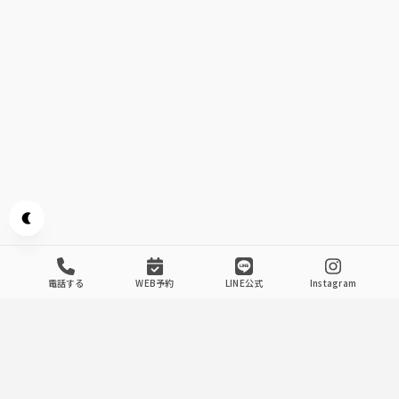
Appearance mode switch
電話する
WEB予約
LINE公式
Instagram
Our Store's Commitment
.
1
夜景が見える