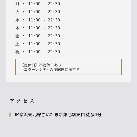
月
:
11
:
00
~
22
:
30
火
:
11
:
00
~
22
:
30
水
:
11
:
00
~
22
:
30
木
:
11
:
00
~
22
:
30
金
:
11
:
00
~
22
:
30
土
:
11
:
00
~
22
:
30
祝
:
11
:
00
~
22
:
30
【定休日】不定休日あり
※コクーンシティの閉館日に順ずる
アクセス
JR京浜東北線さいたま新都心駅東口 徒歩3分