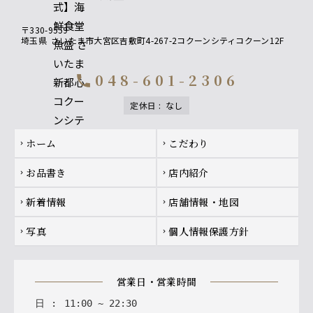
〒330-9559
埼玉県
さいたま市大宮区吉敷町4-267-2コクーンシティコクーン12F
048-601-2306
call
定休日
:
なし
Footer navigation
ホーム
こだわり
chevron_right
chevron_right
お品書き
店内紹介
chevron_right
chevron_right
新着情報
店舗情報・地図
chevron_right
chevron_right
写真
個人情報保護方針
chevron_right
chevron_right
営業日・営業時間
日
:
11
:
00
~
22
:
30