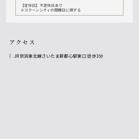
【定休日】不定休日あり
※コクーンシティの閉館日に順ずる
アクセス
JR京浜東北線さいたま新都心駅東口 徒歩3分