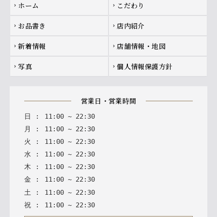
Footer navigation
ホーム
こだわり
chevron_right
chevron_right
お品書き
店内紹介
chevron_right
chevron_right
新着情報
店舗情報・地図
chevron_right
chevron_right
写真
個人情報保護方針
chevron_right
chevron_right
営業日・営業時間
日
:
11
:
00
~
22
:
30
月
:
11
:
00
~
22
:
30
火
:
11
:
00
~
22
:
30
水
:
11
:
00
~
22
:
30
木
:
11
:
00
~
22
:
30
金
:
11
:
00
~
22
:
30
土
:
11
:
00
~
22
:
30
祝
:
11
:
00
~
22
:
30