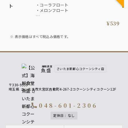
・コーラフロート
・メロンフロート
各 539円
¥539
表示価格はすべて税込み価格です。
海鮮食堂
さいたま新都心コクーンシティ店
魚盛
〒330-9559
埼玉県
さいたま市大宮区吉敷町4-267-2コクーンシティコクーン12F
048-601-2306
call
定休日
:
なし