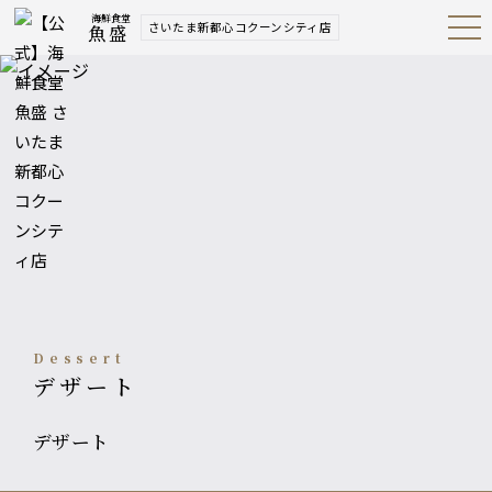
海鮮食堂
さいたま新都心コクーンシティ店
魚盛
Open
Navig
ation
Menu
Dessert
デザート
デザート