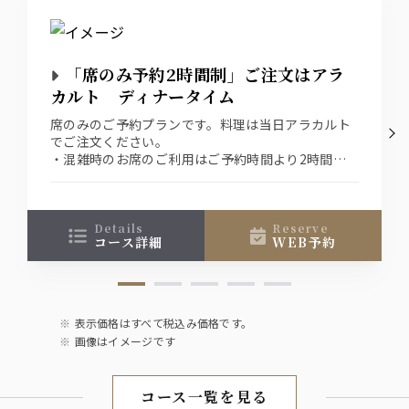
サワー
レモンサワー
「席のみ予約2時間制」ご注文はアラ
グレープフルーツサワー
オレンジサワー
カルト ディナータイム
ウーロンハイ
席のみのご予約プランです。料理は当日アラカルト
でご注文ください。
ソフトドリンク
・混雑時のお席のご利用はご予約時間より2時間制
ウーロン茶
となります。
オレンジジュース
・ご予約時間より30分以上ご連絡がない場合は、勝
グレープフルーツジュース
手ながらキャンセルとさせていただきます。
ジンジャーエール
・チャーム代としてお一人様¥399(税込)を頂戴して
details
reserve
コース詳細
WEB予約
おります。
表示価格はすべて税込み価格です。
画像はイメージです
コース一覧を見る