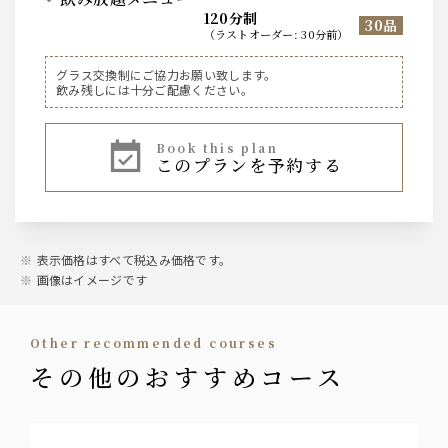
120分制
30品
（
ラストオーダー
:
30分前
）
ワイン
グラス交換制にご協力お願い致します。
飲み残しには十分ご配慮ください。
[泡]スパークリングワイン
[赤]ヴィッラビアンキ、サンジョヴェーゼ
[白] ヴィッラビアンキ、 トレッビアーノ
book this plan
このプランを予約する
＋チェントヴィエ [赤] [白] [ロゼ]
ビール
ザ・プレミアム・モルツ 《香るエール》
表示価格はすべて税込み価格です。
画像はイメージです
ウィスキー
トリスハイボール、ジンジャーハイボール
other recommended courses
その他のおすすめコース
カクテル
サングリア、スプリッツァー、キティ
ジントニック、モスコミュール
カシス、ピーチ、ライチ