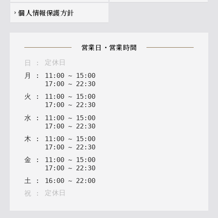
個人情報保護方針
chevron_right
営業日・営業時間
定休日
日
:
月
:
11
:
00
~
15
:
00
17
:
00
~
22
:
30
火
:
11
:
00
~
15
:
00
17
:
00
~
22
:
30
水
:
11
:
00
~
15
:
00
17
:
00
~
22
:
30
木
:
11
:
00
~
15
:
00
17
:
00
~
22
:
30
金
:
11
:
00
~
15
:
00
17
:
00
~
22
:
30
土
:
16
:
00
~
22
:
00
定休日
祝
: