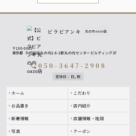
ビラビアンキ
丸の内oazo店
〒100-0005
東京都
千代田区丸の内1-6-2新丸の内センタービルディング3F
050-3647-2908
call
定休日
:
日, 祝
Footer navigation
ホーム
こだわり
chevron_right
chevron_right
お品書き
店内紹介
chevron_right
chevron_right
新着情報
店舗情報・地図
chevron_right
chevron_right
写真
クーポン
chevron_right
chevron_right