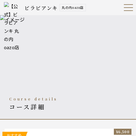
ビラビアンキ
丸の内oazo店
Open
Navig
ation
Menu
course details
コース詳細
¥6,500
おすすめ