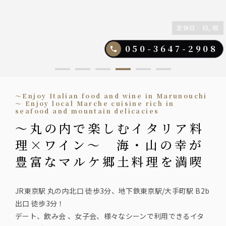
定休日
:
日, 祝
050-3647-2908
～Enjoy Italian food and wine in Marunouchi
～ Enjoy local Marche cuisine rich in
seafood and mountain delicacies
～丸の内で楽しむイタリア料
理×ワイン～ 海・山の幸が
豊富なマルケ郷土料理を満喫
JR東京駅 丸の内北口 徒歩3分、地下鉄東京駅/大手町駅 B2b
出口 徒歩3分！
デート、飲み会 、女子会、様々なシーンで利用できるイタ