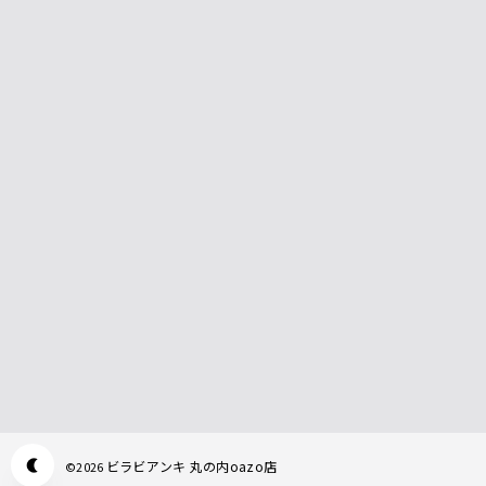
ビラビアンキ 丸の内oazo店
©
2026
Appearance mode switch