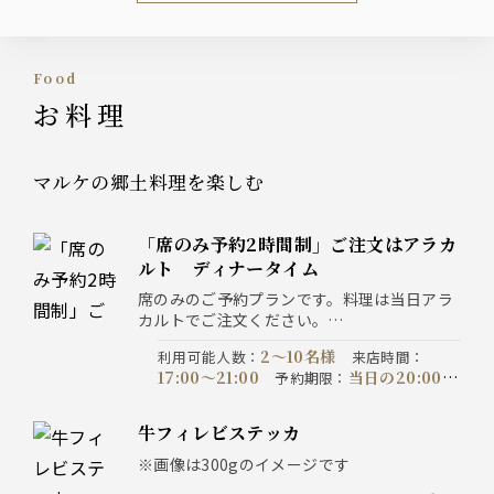
Food
お料理
マルケの郷土料理を楽しむ
「席のみ予約2時間制」ご注文はアラカ
ルト ディナータイム
席のみのご予約プランです。料理は当日アラ
カルトでご注文ください。
・混雑時のお席のご利用はご予約時間より2
2〜10名様
利用可能人数
：
来店時間
：
時間制となります。
17:00〜21:00
当日の20:00ま
予約期限
：
・ご予約時間より30分以上ご連絡がない場合
でにご予約ください
コース提供時間
：
は、勝手ながらキャンセルとさせていただき
120分制
2023/07/10以
コース開催期間
：
ます。
牛フィレビステッカ
降
・チャーム代としてお一人様¥399(税込)を頂
※画像は300gのイメージです
戴しております。