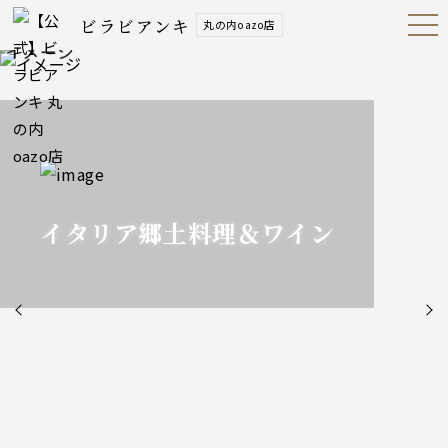
ビラビアンキ
丸の内oazo店
Open
Navig
ation
Menu
イタリア郷土料理＆ワイン