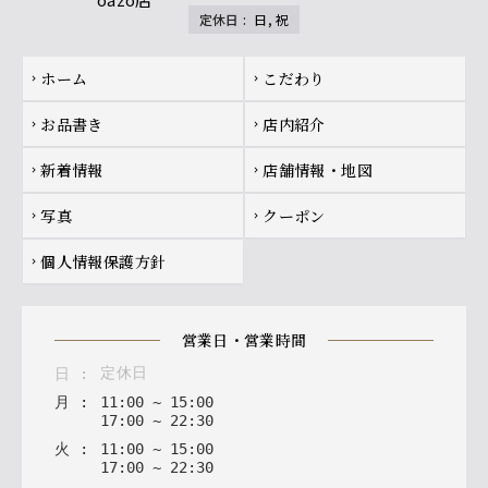
定休日
:
日, 祝
Footer navigation
ホーム
こだわり
chevron_right
chevron_right
お品書き
店内紹介
chevron_right
chevron_right
新着情報
店舗情報・地図
chevron_right
chevron_right
写真
クーポン
chevron_right
chevron_right
個人情報保護方針
chevron_right
営業日・営業時間
定休日
日
:
月
:
11
:
00
~
15
:
00
17
:
00
~
22
:
30
火
:
11
:
00
~
15
:
00
17
:
00
~
22
:
30