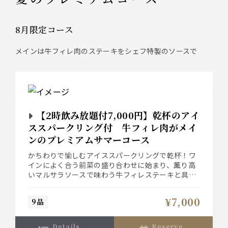
8月限定コース
メインは牛フィレ肉のステーキをシェフ特製のソースで
【2時飲み放題付7,000円】乾杯のアイ
ススパークリング付 牛フィレ肉がメイ
ンのプレミアムサマーコース
かちわりで愉しむアイススパークリングで乾杯！ワ
インによく合う前菜の盛り合わせに始まり、薫り高
いマルサラソースで味わう牛フィレステーキと具材
たっぷりの魚介パスタ“ペスカトーレ”を味わう限定
プランです。飲み放題にはスパークリングワインも
¥7,000
9品
ご用意！ビラビアンキで是非愉しい時間をお過ごし
ください。
details
reserve