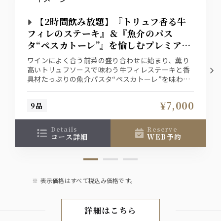
【2時間飲み放題】『トリュフ香る牛
フィレのステーキ』＆『魚介のパス
タ“ペスカトーレ”』を愉しむプレミアム
コース
ワインによく合う前菜の盛り合わせに始まり、薫り
高いトリュフソースで味わう牛フィレステーキと香
具材たっぷりの魚介パスタ“ペスカトーレ”を味わう
プランです。
飲み放題にはスパークリングワインもご用意！ビラ
¥7,000
9品
ビアンキ丸ノ内oazo店で是非愉しい時間をお過ごし
ください。
details
reserve
コース詳細
WEB予約
表示価格はすべて税込み価格です。
詳細はこちら
コース