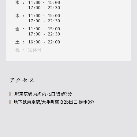
水
:
11
:
00
~
15
:
00
17
:
00
~
22
:
30
木
:
11
:
00
~
15
:
00
17
:
00
~
22
:
30
金
:
11
:
00
~
15
:
00
17
:
00
~
22
:
30
土
:
16
:
00
~
22
:
00
定休日
祝
:
アクセス
JR東京駅 丸の内北口 徒歩3分
地下鉄東京駅/大手町駅 B2b出口 徒歩3分