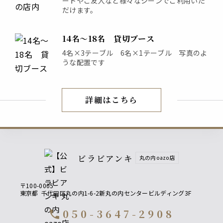
ートやご友人など様々なシーンでご利用いた
だけます。
14名〜18名 貸切ブース
4名×3テーブル 6名×1テーブル 写真のよ
うな配置です
詳細はこちら
店内紹介
ビラビアンキ
丸の内oazo店
〒100-0005
東京都
千代田区丸の内1-6-2新丸の内センタービルディング3F
050-3647-2908
call