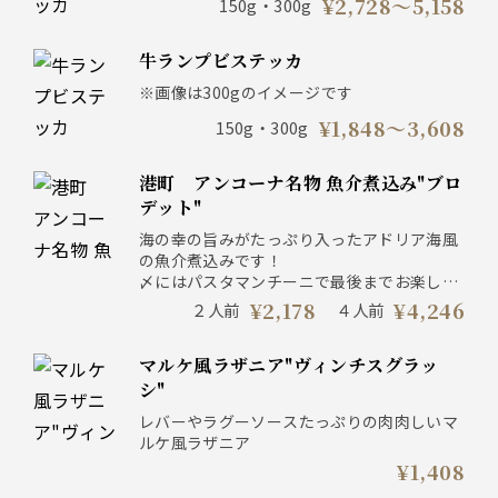
¥2,728〜5,158
150g・300g
牛ランプビステッカ
※画像は300gのイメージです
¥1,848〜3,608
150g・300g
港町 アンコーナ名物 魚介煮込み"ブロ
デット"
海の幸の旨みがたっぷり入ったアドリア海風
の魚介煮込みです！
〆にはパスタマンチーニで最後までお楽しみ
ください♪
¥2,178
¥4,246
２人前
４人前
マルケ風ラザニア"ヴィンチスグラッ
シ"
レバーやラグーソースたっぷりの肉肉しいマ
ルケ風ラザニア
¥1,408