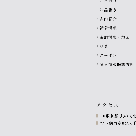
こだわり
chevron_right
お品書き
chevron_right
店内紹介
chevron_right
新着情報
chevron_right
店舗情報・地図
chevron_right
写真
chevron_right
クーポン
chevron_right
個人情報保護方針
chevron_right
アクセス
JR東京駅 丸の内
地下鉄東京駅/大手