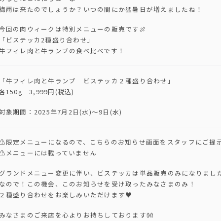
梅雨は来たのでしょうか？いつの間にか猛暑日が増えましたね！
今回の肉ウィークは特別メニューの販売です🍖
「ビステッカ2種盛り合わせ」
牛フィレ肉と牛ランプの食べ比べです！
「牛フィレ肉と牛ランプ ビステッカ２種盛り合わせ」
各150g 3,999円(税込)
対象期間：2025年7月2日(水)～9日(水)
⚠限定メニューになるので、こちらのお知らせ画面をスタッフにご提
⚠メニューには載っていません
グランドメニュー変更に伴い、ビステッカは単品販売のみになりまし
なので！この機会、このお知らせを受け取ったみなさまのみ！
２種盛り合わせをお楽しみいただけます♥
みなさまのご来店を心よりお持ちしております👐