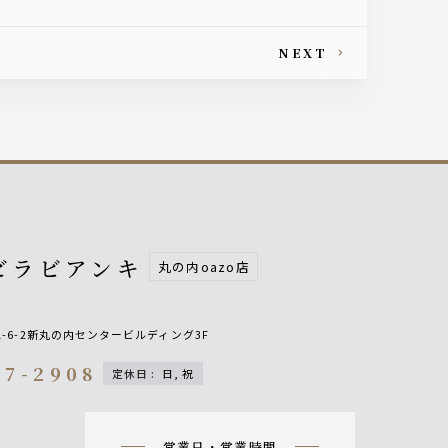
NEXT
ビラビアンキ
丸の内oazo店
-6-2新丸の内センタービルディング3F
47-2908
定休日
:
日, 祝
on
営業日・営業時間