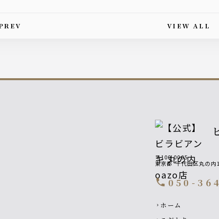
PREV
VIEW ALL
is article's paging
〒100-0005
東京都
千代田区丸の内1
050-36
call
Footer navigati
ホーム
chevron_right