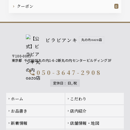
クーポン
0
ビラビアンキ
丸の内oazo店
〒100-0005
東京都
千代田区丸の内1-6-2新丸の内センタービルディング3F
050-3647-2908
call
定休日
:
日, 祝
Footer navigation
ホーム
こだわり
chevron_right
chevron_right
お品書き
店内紹介
chevron_right
chevron_right
新着情報
店舗情報・地図
chevron_right
chevron_right