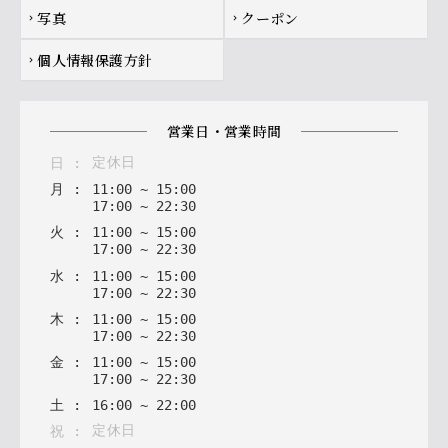
写真
クーポン
chevron_right
chevron_right
個人情報保護方針
chevron_right
営業日・営業時間
定休日
日
:
月
:
11
:
00
~
15
:
00
17
:
00
~
22
:
30
火
:
11
:
00
~
15
:
00
17
:
00
~
22
:
30
水
:
11
:
00
~
15
:
00
17
:
00
~
22
:
30
木
:
11
:
00
~
15
:
00
17
:
00
~
22
:
30
金
:
11
:
00
~
15
:
00
17
:
00
~
22
:
30
土
:
16
:
00
~
22
:
00
定休日
祝
: