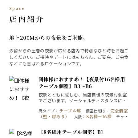
space
店内紹介
地上200Mからの夜景をご堪能。
汐留からの圧巻の夜景が広がる店内で特別なひと時をお過ご
しください。ご接待やデートにはもちろん、ご宴会、ご会食
などにも喜ばれるロケーションです。
団体様におすすめ！【夜景付16名様用
テーブル個室】B3〜B6
夜景とともに愉しむ、当店自慢の夜景付個室
でございます。ソーシャルディスタンスに配
慮した席をご用意しております。
テーブル席
完全個室
席タイプ
：
個室仕切り
：
（壁・扉あり）
8名様〜16様
人数
：
チャー
個室料1100円又は2200円
ジ
：
【8名様用テーブル個室】B1