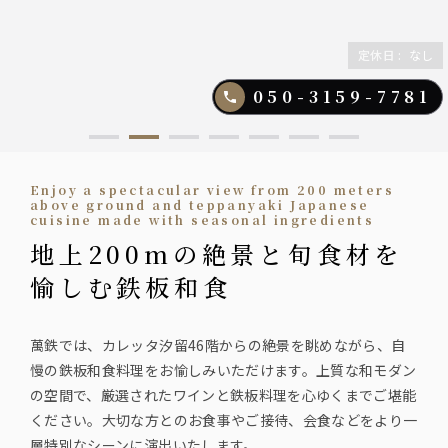
定休日
:
なし
050-3159-7781
Enjoy a spectacular view from 200 meters
above ground and teppanyaki Japanese
cuisine made with seasonal ingredients
地上200mの絶景と旬食材を
愉しむ鉄板和食
萬鉄では、カレッタ汐留46階からの絶景を眺めながら、自
慢の鉄板和食料理をお愉しみいただけます。上質な和モダン
の空間で、厳選されたワインと鉄板料理を心ゆくまでご堪能
ください。大切な方とのお食事やご接待、会食などをより一
層特別なシーンに演出いたします。