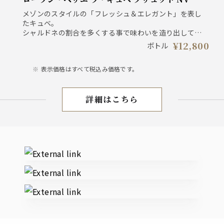
スペイン：カルターニャ州 DOカヴァ ガルナッチャ
メゾンのスタイルの「フレッシュ＆エレガント」を表し
60％、モナストレル35％、ピノノワール5％
たキュベ。
シャルドネの割合を多くする事で味わいを造り出してい
る。
¥12,800
ボトル
滑らかでイキイキとした泡立ち、白桃の香りの中に柑橘
の香りも感じられ、バランスのとれた味わいのシャンパ
表示価格はすべて税込み価格です。
ーニュ。
フランス シャンパーニュ地方 シャルドネ / ピノ・ノワー
詳細はこちら
ル / ピノ・ムニエ
お飲み物
External links