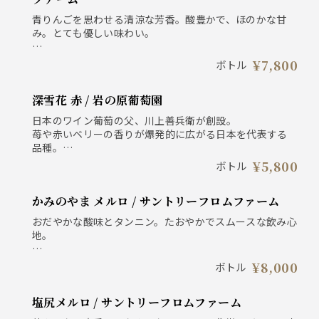
青りんごを思わせる清涼な芳香。酸豊かで、ほのかな甘
み。とても優しい味わい。
日本 青森県北津軽郡 ソーヴィニョン・ブラン100％ 辛口
¥7,800
ボトル
深雪花 赤 / 岩の原葡萄園
日本のワイン葡萄の父、川上善兵衛が創設。
苺や赤いベリーの香りが爆発的に広がる日本を代表する
品種。
凝縮感のある果実味と膨らみのあるまろやかさを感じら
¥5,800
ボトル
れます。醤油や味噌を使った料理に良く合います。
かみのやま メルロ / サントリーフロムファーム
新潟県 上越市 マスカット・ベーリーA ミディアム
おだやかな酸味とタンニン。たおやかでスムースな飲み心
地。
日本 山形県上山市 メルロー100% ミディアムボディ
¥8,000
ボトル
塩尻メルロ / サントリーフロムファーム