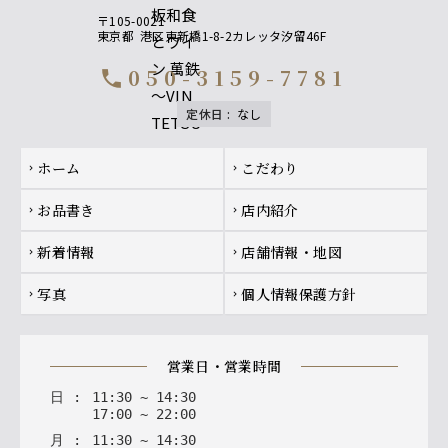
〒105-0021
東京都
港区東新橋1-8-2カレッタ汐留46F
050-3159-7781
call
定休日
:
なし
Footer navigation
ホーム
こだわり
chevron_right
chevron_right
お品書き
店内紹介
chevron_right
chevron_right
新着情報
店舗情報・地図
chevron_right
chevron_right
写真
個人情報保護方針
chevron_right
chevron_right
営業日・営業時間
日
:
11
:
30
~
14
:
30
17
:
00
~
22
:
00
月
:
11
:
30
~
14
:
30