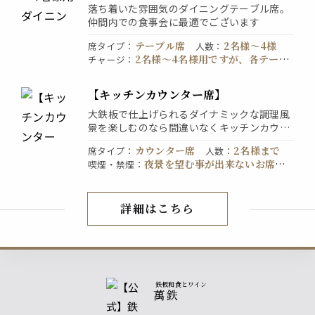
落ち着いた雰囲気のダイニングテーブル席。
仲間内での食事会に最適でございます
テーブル席
2名様〜4様
席タイプ
：
人数
：
2名様～4名様用ですが、各テーブ
チャージ
：
ルを繋げることが出来るので6名様・8名様・
10名様などご相談下さい。
【キッチンカウンター席】
大鉄板で仕上げられるダイナミックな調理風
景を楽しむのなら間違いなくキッチンカウン
ター席がおすすめ。時折披露するフランベは
カウンター席
2名様まで
席タイプ
：
人数
：
臨場感たっぷり。当店の隠れた人気席です。
夜景を望む事が出来ないお席で
喫煙・禁煙
：
※お食事中に夜景を望む事は出来ないお席で
す。
す。ご注意ください。
詳細はこちら
店内紹介
鉄板和食とワイン
萬鉄