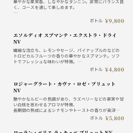
華やかな果実香、しなやかなタンニン。非常にバランス良
く、コースを通して楽しめます。
日本 長野県塩尻市 メルロー100% フルボディ
¥9,800
ボトル
エソルディオ スプマンテ・エクストラ・ドライ
NV
繊細な泡立ち、レモンやセージ、パイナップルのなどの
トロピカルフルーツの香りの華やかなスプマンテ。ソフ
トでフレッシュな味わいが特徴。
エソルディオ「初舞台」を意味し、その名の通りフレッ
¥4,800
ボトル
シュさを感じさせてくれます。
ロジャーグラート・カヴァ・ロゼ・ブリュット
イタリア・ピエモンテ フォンタナフレッダ / リースリン
グ / シャルドネ / モスカート
NV
艶やかなルビーの色調があり、ラズベリーなどの果実や甘
い白桃を思わせるアロマが特徴、
長期間の熟成によるシナモンやトーストの香りが奥深さ
がプラスされ、
¥5,800
ボトル
瓶内２次発酵が、きめ細かな泡立ちと優雅な余韻を醸し
出しています。
ローラン・ペリエ ラ・キュベ ブリュット NV