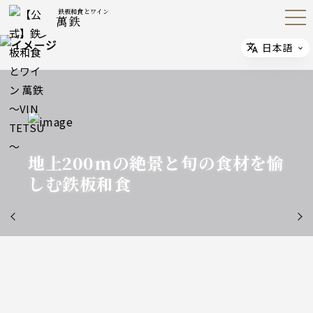
鉄板和食とワイン
萬鉄
Open
Navig
ation
Menu
日本語
Select
地上200mの絶景と旬の食材を愉
しむ鉄板和食