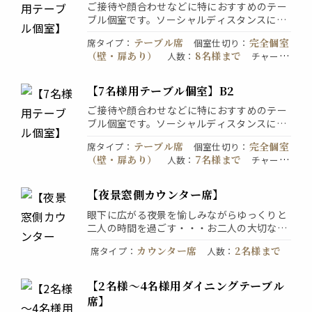
ご接待や顔合わせなどに特におすすめのテー
ブル個室です。ソーシャルディスタンスにて
8名様用ですが少人数様でもご利用頂けます
テーブル席
完全個室
席タイプ
：
個室仕切り
：
のでご予約の際はお気軽にスタッフまでお申
（壁・扉あり）
8名様まで
人数
：
チャー
し付け下さい
個室料1100円
ジ
：
【7名様用テーブル個室】B2
ご接待や顔合わせなどに特におすすめのテー
ブル個室です。ソーシャルディスタンスにて
7名様用ですが少人数様でもご利用頂けます
テーブル席
完全個室
席タイプ
：
個室仕切り
：
のでご予約の際はお気軽にスタッフまでお申
（壁・扉あり）
7名様まで
人数
：
チャー
し付け下さい
個室料1100円
ジ
：
【夜景窓側カウンター席】
眼下に広がる夜景を愉しみながらゆっくりと
二人の時間を過ごす・・・お二人の大切な時
間をよりいっそう引き立ててくれる人気の夜
カウンター席
2名様まで
席タイプ
：
人数
：
景カウンターです。
※窓際席は人気席の為、ネット予約でご指定
いただいても空き状況によってはご用意出来
【2名様～4名様用ダイニングテーブル
ない場合がございます。お電話で直接お問い
席】
合わせしていただく事をお勧め致します。