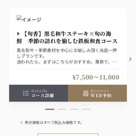
【旬香】黒毛和牛ステーキ×旬の海
鮮 季節の訪れを愉しむ鉄板和食コース
黒毛和牛・季節食材を中心にお愉しみ頂く当店一押
しプランです。
迷われたら、まずはこちらがおすすめ。萬鉄で、食
で、季節をお愉しみください。
プランは、＜お料理のみ＞＜純飲み放題＞＜特選飲
¥7,500〜11,000
み放題＞ご用意しております。
details
reserve
コース詳細
WEB予約
表示価格はすべて税込み価格です。