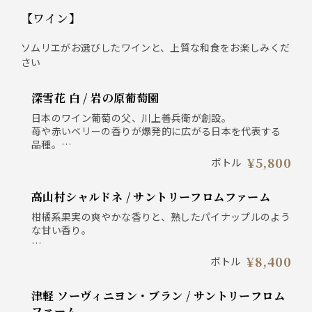
【ワイン】
ソムリエがお選びしたワインと、上質な和食をお楽しみくだ
さい
深雪花 白 / 岩の原葡萄園
日本のワイン葡萄の父、川上善兵衛が創設。
苺や赤いベリーの香りが爆発的に広がる日本を代表する
品種。
凝縮感のある果実味と膨らみのあるまろやかさを感じら
¥5,800
ボトル
れます。醤油や味噌を使った料理に良く合います。
高山村シャルドネ / サントリーフロムファーム
新潟県 上越市 マスカット・ベーリーA ミディアム
柑橘系果実の爽やかな香りと、熟したパイナップルのよう
な甘い香り。
日本 長野県高山村 シャルドネ100％ 辛口
¥8,400
ボトル
津軽 ソーヴィニヨン・ブラン / サントリーフロム
ファーム