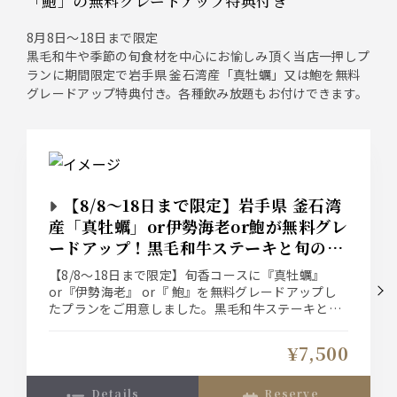
「鮑」の無料グレードアップ特典付き
8月8日～18日まで限定
黒毛和牛や季節の旬食材を中心にお愉しみ頂く当店一押しプ
ランに期間限定で岩手県 釜石湾産「真牡蠣」又は鮑を無料
グレードアップ特典付き。各種飲み放題もお付けできます。
【8/8～18日まで限定】岩手県 釜石湾
産「真牡蠣」or伊勢海老or鮑が無料グレ
ードアップ！黒毛和牛ステーキと旬の味
覚を堪能する鉄板和食コース【お料理の
【8/8～18日まで限定】旬香コースに『真牡蠣』
み】
or『伊勢海老』 or『 鮑』を無料グレードアップし
たプランをご用意しました。黒毛和牛ステーキと旬
の味覚を組み込んだ鉄板和食コースをお愉しみくだ
さい。
¥7,500
※ご予約時に『牡蠣』か『鮑』か『伊勢海老』をお
選びください。
details
reserve