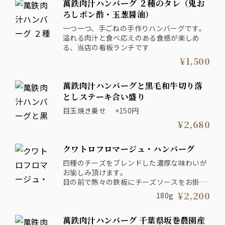
萬鉄肉汁ハンバーグ ２種のタレ（鬼お
カレーだけでもご飯がどんどん進む、満足感
たっぷりの内容です。
ろしポン酢・玉葱醤油）
一つ一つ、手ごねの手作りハンバーグです。
溢れる肉汁と食べ応えのある食感が楽しめ
る、当店の看板ランチです
¥1,500
萬鉄肉汁ハンバーグと黒毛和牛切り落
としステーキ合い盛り
目玉焼き乗せ +150円
¥2,680
クワトロフロマージュ・ハンバーグ
四種のチーズをブレンドした濃厚な味わいが
お愉しみ頂けます。
目の前で熱々の鉄板にチーズソースをお掛け
いたします。
¥2,200
180g
萬鉄肉汁ハンバーグ 千葉県坂巻農園産