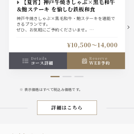
【夏宵】神戸牛焼きしゃぶ×黒毛和牛
＆鮑ステーキ を愉しむ鉄板和食
神戸牛焼きしゃぶ×黒毛和牛・鮑ステーキを堪能で
きるプランです。
ぜひ、お気軽にご予約くださいませ。
プランは、＜お料理のみ＞＜純飲み放題＞＜特選飲
み放題＞ご用意しております。
¥10,500〜14,000
details
reserve
コース詳細
WEB予約
表示価格はすべて税込み価格です。
詳細はこちら
神戸牛