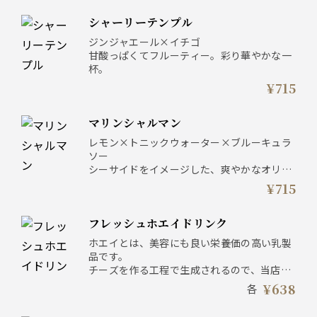
シャーリーテンプル
ジンジャエール×イチゴ
甘酸っぱくてフルーティー。彩り華やかな一
杯。
¥715
マリンシャルマン
レモン×トニックウォーター×ブルーキュラ
ソー
シーサイドをイメージした、爽やかなオリジ
ナルカクテル！
¥715
フレッシュホエイドリンク
ホエイとは、美容にも良い栄養価の高い乳製
品です。
チーズを作る工程で生成されるので、当店で
は自家製の鮮度の高いホエイが味わえます！
¥638
各
イチゴ／マンゴー／キウイ／キャラメル／メ
ープル／ココナッツ／チョコレート