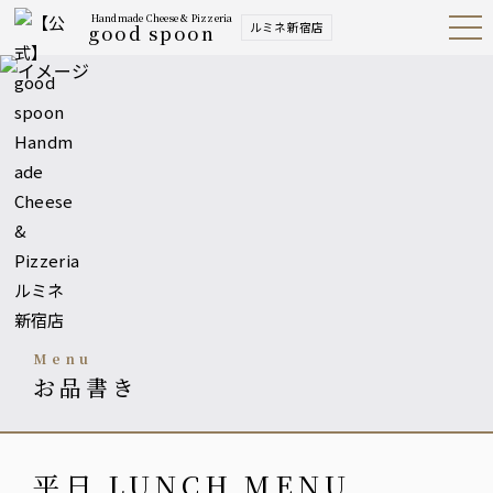
Handmade Cheese & Pizzeria
ルミネ新宿店
good spoon
Open
Navig
ation
Menu
menu
お品書き
平日 LUNCH MENU