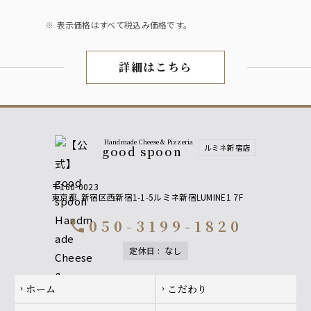
表示価格はすべて税込み価格です。
詳細はこちら
WINE LIST
Handmade Cheese & Pizzeria
ルミネ新宿店
good spoon
〒160-0023
東京都
新宿区西新宿1-1-5ルミネ新宿LUMINE1 7F
050-3199-1820
call
定休日
:
なし
Footer navigation
ホーム
こだわり
chevron_right
chevron_right