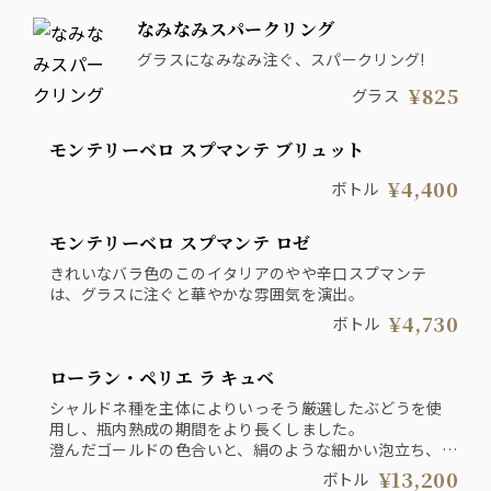
なみなみスパークリング
グラスになみなみ注ぐ、スパークリング!
¥825
グラス
モンテリーベロ スプマンテ ブリュット
¥4,400
ボトル
モンテリーベロ スプマンテ ロゼ
きれいなバラ色のこのイタリアのやや辛口スプマンテ
は、グラスに注ぐと華やかな雰囲気を演出。
¥4,730
ボトル
ローラン・ペリエ ラ キュベ
シャルドネ種を主体によりいっそう厳選したぶどうを使
用し、瓶内熟成の期間をより長くしました。
澄んだゴールドの色合いと、絹のような細かい泡立ち、ほ
どよく絡み合う柑橘類と白い花のような香りが特徴です。
¥13,200
ボトル