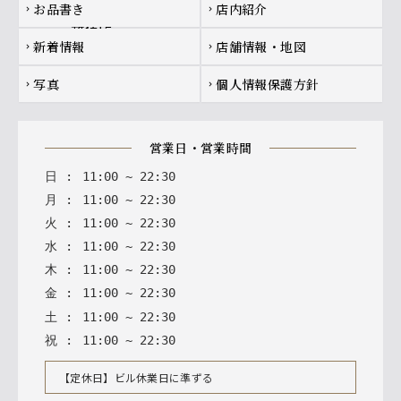
お品書き
店内紹介
chevron_right
chevron_right
新着情報
店舗情報・地図
chevron_right
chevron_right
写真
個人情報保護方針
chevron_right
chevron_right
営業日・営業時間
日
:
11
:
00
~
22
:
30
月
:
11
:
00
~
22
:
30
火
:
11
:
00
~
22
:
30
水
:
11
:
00
~
22
:
30
木
:
11
:
00
~
22
:
30
金
:
11
:
00
~
22
:
30
土
:
11
:
00
~
22
:
30
祝
:
11
:
00
~
22
:
30
【定休日】ビル休業日に準ずる