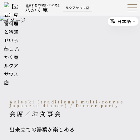
豆富料理と吟醸せいろ蒸し
ルクアサウス店
八かく庵
Open
Navig
ation
Menu
日本語
Select
Kaiseki (traditional multi-course
Japanese dinner) / Dinner party
会席／お食事会
出来立ての湯葉が楽しめる