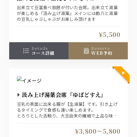
出来立て豆富食べ放題が付いた会席。出来立て湯葉
が楽しめる『汲み上げ湯葉』メインには勘八と湯葉
の豆乳しゃぶしゃぶがお楽しみ頂けます
¥5,500
details
reserve
コース詳細
WEB予約
汲み上げ湯葉会席『ゆばどすえ』
豆乳の表面に出来る膜が【生湯葉】です。引き上げ
るタイミングで食感も違い楽しめます。
とろりとした舌触り、大豆由来の繊細で上品な味わ
いお楽しみください。
まずは、そのまま湯葉本来の味をそのまま・・続け
¥3,800〜5,800
て出汁醤油や、特製餡などでお召し上がり頂きま