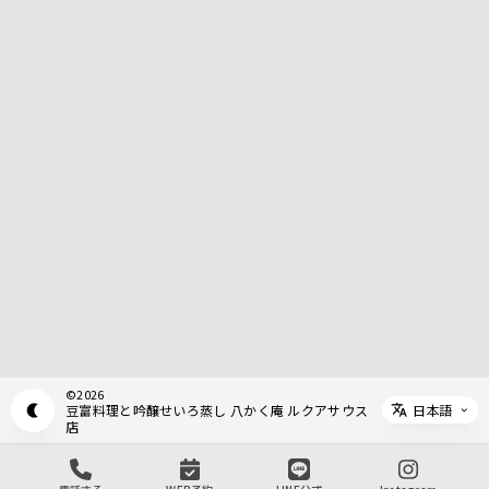
©
2026
日本語
豆富料理と吟醸せいろ蒸し 八かく庵 ルクアサウス
Appearance mode switch
Select 
店