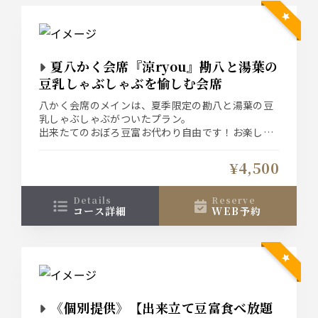
夏八かく会席『涼ryou』勘八と湯葉の
豆乳しゃぶしゃぶを愉しむ会席
八かく会席のメインは、夏季限定の勘八と湯葉の豆
乳しゃぶしゃぶがついたプラン。
出来たてのおぼろ豆富お代わり自由です！お楽しみ
くださいませ
¥4,500
details
reserve
コース詳細
WEB予約
《個別提供》【出来立て豆富食べ放題