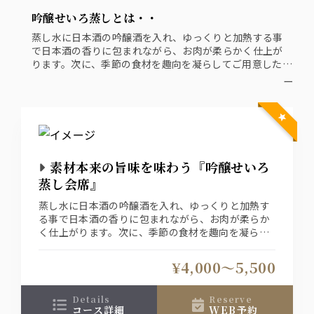
吟醸せいろ蒸しとは・・
蒸し水に日本酒の吟醸酒を入れ、ゆっくりと加熱する事
で日本酒の香りに包まれながら、お肉が柔らかく仕上が
ります。次に、季節の食材を趣向を凝らしてご用意した豆
富料理や野菜を蒸します。素材の旨味が凝縮された一品で
ー
す。
お肉は『黒毛和牛』『京都ぽーく』をご用意！どちらか
お悩みなら『両方』でもご用意できます！
ご提供の都合上、こちらのメイン料理は基本的には皆様
で取り分けて頂く形式になります
素材本来の旨味を味わう『吟醸せいろ
蒸し会席』
蒸し水に日本酒の吟醸酒を入れ、ゆっくりと加熱す
る事で日本酒の香りに包まれながら、お肉が柔らか
く仕上がります。次に、季節の食材を趣向を凝らし
てご用意した豆富料理や野菜を蒸します。素材の旨
味が凝縮された一品です。
¥4,000〜5,500
お肉は『黒毛和牛』『京都ぽーく』をご用意！どち
らかお悩みなら『両方』でもご用意できます！
ご提供の都合上、こちらのメイン料理は基本的には
details
reserve
コース詳細
WEB予約
皆様で取り分けて頂く形式になります