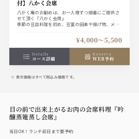
付】八かく会席
八かく庵のお勧めは、お一人様ずつ順番にご提供さ
せて頂く『八かく会席』
季節の豆皿料理を初め、豆富の田楽や揚げ物、メイ
ンにお好みで選べる小鍋料理が人気の会席です。
¥4,000〜5,500
前日21時迄のお申込でお1人様＋1,800円(税込)で飲
み放題をお付け出来ます
details
reserve
コース詳細
WEB予約
表示価格はすべて税込み価格です。
目の前で出来上がるお肉の会席料理『吟
醸蒸篭蒸し会席』
当日OK！ランチ前日まで要予約