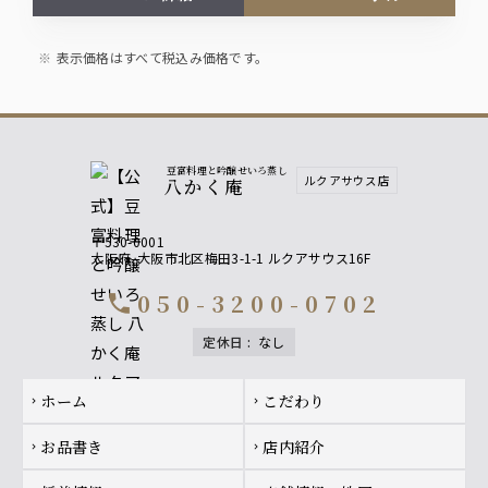
※前日21時迄のお申込でお1人様＋1,800円(税込)で
飲み放題をお付け出来ます
表示価格はすべて税込み価格です。
豆富料理と吟醸せいろ蒸し
ルクアサウス店
八かく庵
〒530-0001
大阪府
大阪市北区梅田3-1-1 ルクアサウス16F
050-3200-0702
call
定休日
:
なし
Footer navigation
ホーム
こだわり
chevron_right
chevron_right
お品書き
店内紹介
chevron_right
chevron_right