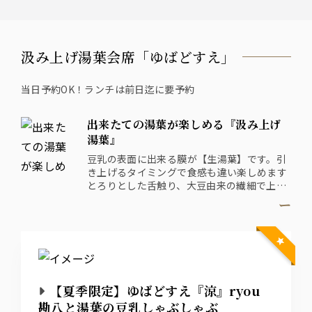
汲み上げ湯葉会席「ゆばどすえ」
当日予約OK！ランチは前日迄に要予約
出来たての湯葉が楽しめる『汲み上げ
湯葉』
豆乳の表面に出来る膜が【生湯葉】です。引
き上げるタイミングで食感も違い楽しめます
とろりとした舌触り、大豆由来の繊細で上品
な味わいお楽しみください。
ー
まずは、そのまま湯葉本来の味をそのま
ま・・続けて出汁醤油や、特製餡などでお召
し上がり頂きます
※2名様からのご注文で承ります
【夏季限定】ゆばどすえ『涼』ryou
勘八と湯葉の豆乳しゃぶしゃぶ