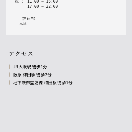
祝
:
11
:
00
~
15
:
00
17
:
00
~
22
:
00
【定休日】
元旦
アクセス
JR大阪駅 徒歩1分
阪急 梅田駅 徒歩2分
地下鉄御堂筋線 梅田駅 徒歩1分