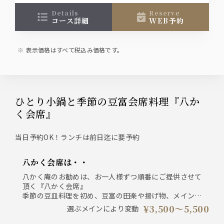
す。
コースによりメインがお選びいただけます。
details
reserve
コース詳細
WEB予約
※お昼のご利用と飲み放題(1,800円)は、前日迄のご
予約で承っております
表示価格はすべて税込み価格です。
ひとり小鍋と季節の豆富会席料理『八か
く会席』
当日予約OK！ランチは前日迄に要予約
八かく会席は・・
八かく庵のお勧めは、お一人様ずつ順番にご提供させて
頂く『八かく会席』
季節の豆皿料理を初め、豆富の田楽や揚げ物、メインに
お好みで選べる小鍋料理が人気の会席です。
¥3,500〜5,500
選ぶメインにより変動