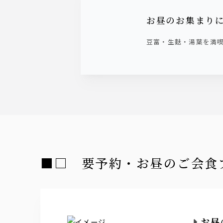
お昼のお集まり
豆富・生麩・湯葉を満
■□ 要予約・お昼のご会食
お昼