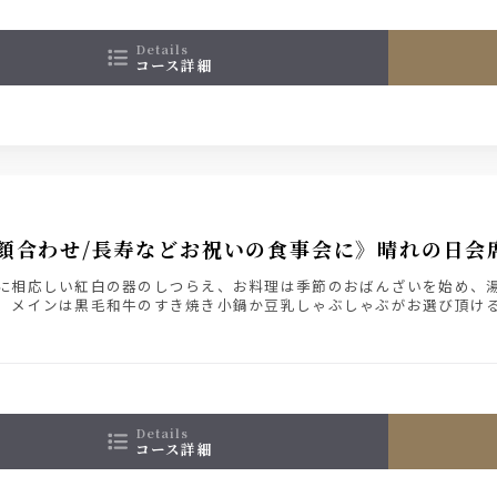
details
コース詳細
顔合わせ/長寿などお祝いの食事会に》晴れの日会
に相応しい紅白の器のしつらえ、お料理は季節のおばんざいを始め、
。メインは黒毛和牛のすき焼き小鍋か豆乳しゃぶしゃぶがお選び頂け
お申込でお1人様＋1800円（税込）で飲み放題をお付け出来ます
details
コース詳細