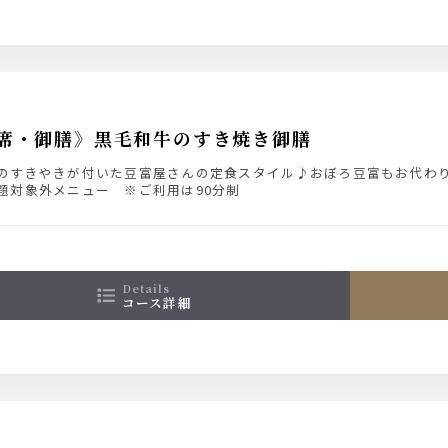
席・御膳》黒毛和牛のすき焼き御膳
のすきやきが付いた豆富屋さんの定食スタイル♪おぼろ豆富もお代わ
題対象外メニュー ※ご利用は90分制
details
コース詳細