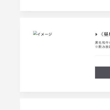
《昼
黒毛和牛
※飲み放