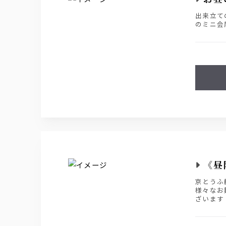
出来立て
のミニ会
《昼
京とうふ
様々なお
ざいます