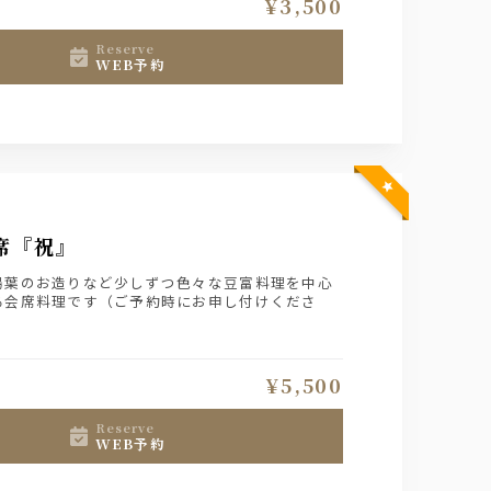
¥3,500
reserve
WEB予約
席『祝』
湯葉のお造りなど少しずつ色々な豆富料理を中心
る会席料理です（ご予約時にお申し付けくださ
¥5,500
reserve
WEB予約