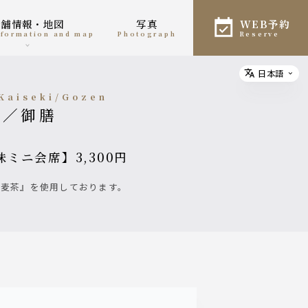
店舗情報・地図
写真
WEB予約
information and map
photograph
reserve
日本語
Select
 Kaiseki/Gozen
席／御膳
味ミニ会席】3,300円
『蕎麦茶』を使用しております。