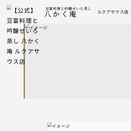
豆富料理と吟醸せいろ蒸し
ルクアサウス店
八かく庵