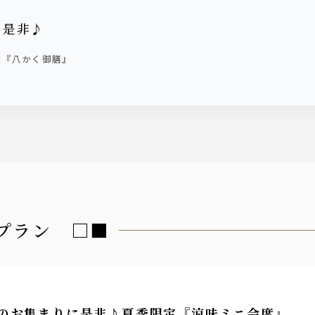
に是非♪
喫『八かく御膳』
プラン □■
のお集まりに是非♪夏季限定『涼味ミニ会席』