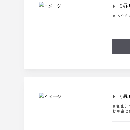
《昼
まろやか
《昼
豆乳出汁
お豆富と