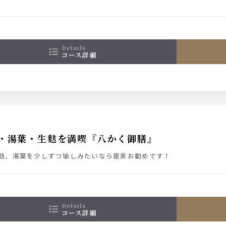
details
コース詳細
・湯葉・生麩を満喫『八かく御膳』
麩、湯葉を少しずつ愉しみたいなら是非お勧めです！
details
コース詳細