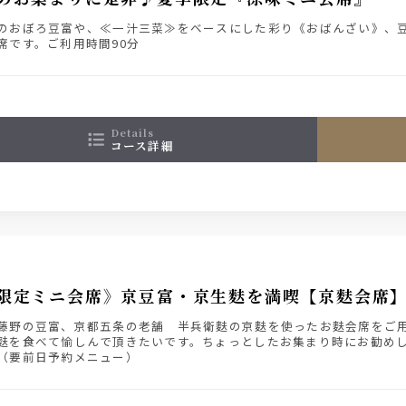
のおぼろ豆富や、≪一汁三菜≫をベースにした彩り《おばんざい》、
席です。ご利用時間90分
details
コース詳細
限定ミニ会席》京豆富・京生麩を満喫【京麩会席
藤野の豆富、京都五条の老舗 半兵衛麩の京麩を使ったお麩会席をご
麩を食べて愉しんで頂きたいです。ちょっとしたお集まり時にお勧めし
（要前日予約メニュー）