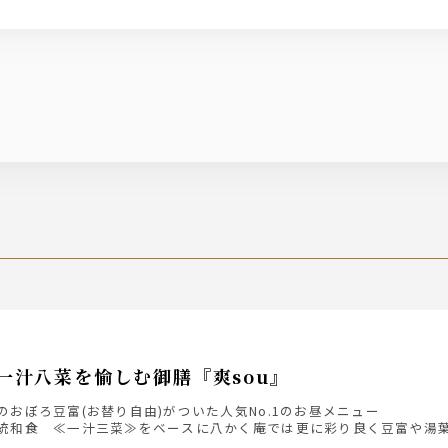
一汁八菜を愉しむ御膳『爽sou』
のおぼろ豆富(お替り自由)がついた人気No.1のお昼メニュー
統和食 ≪一汁三菜≫をベースに八かく庵では更に彩り良く豆富や湯