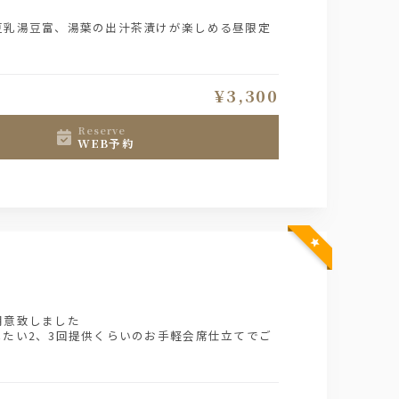
豆乳湯豆富、湯葉の出汁茶漬けが楽しめる昼限定
¥3,300
reserve
WEB予約
】
用意致しました
たい2、3回提供くらいのお手軽会席仕立てでご