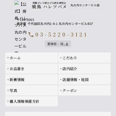
特製ダレで焼上げる炭火串焼き
丸の内センタービル店
焼鳥 ハレツバメ
〒100-0005
東京都
千代田区丸の内1-6-1 丸の内センタービルB1F
03-5220-3121
call
定休日
:
日, 土
Footer navigation
ホーム
こだわり
chevron_right
chevron_right
お品書き
店内紹介
chevron_right
chevron_right
新着情報
店舗情報・地図
chevron_right
chevron_right
写真
クーポン
chevron_right
chevron_right
個人情報保護方針
chevron_right