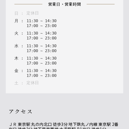
営業日・営業時間
定休日
日
:
月
:
11
:
30
~
14
:
30
17
:
00
~
23
:
00
火
:
11
:
30
~
14
:
30
17
:
00
~
23
:
00
水
:
11
:
30
~
14
:
30
17
:
00
~
23
:
00
木
:
11
:
30
~
14
:
30
17
:
00
~
23
:
00
金
:
11
:
30
~
14
:
30
17
:
00
~
23
:
00
定休日
土
:
アクセス
ＪＲ 東京駅 丸の内北口 徒歩3分 地下鉄丸ノ内線 東京駅 2番