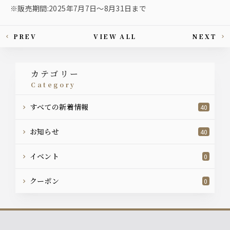
※販売期間:2025年7月7日〜8月31日まで
PREV
VIEW ALL
NEXT
This article's paging
カテゴリー
category
すべての新着情報
40
お知らせ
40
イベント
0
クーポン
0