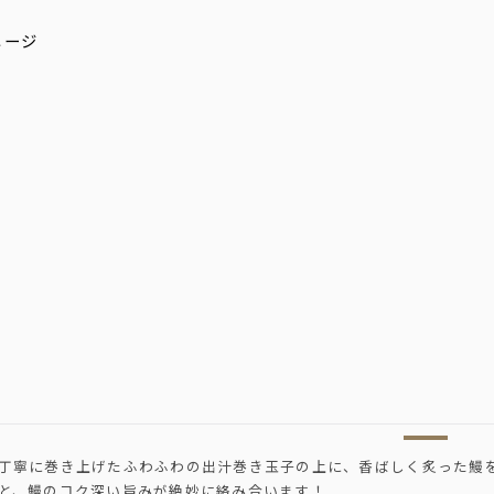
丁寧に巻き上げたふわふわの出汁巻き玉子の上に、香ばしく炙った鰻
と、鰻のコク深い旨みが絶妙に絡み合います！