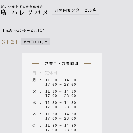
製ダレで焼上げる炭火串焼き
丸の内センタービル店
鳥 ハレツバメ
-1 丸の内センタービルB1F
-3121
定休日
:
日, 土
n
営業日・営業時間
定休日
日
:
月
:
11
:
30
~
14
:
30
17
:
00
~
23
:
00
火
:
11
:
30
~
14
:
30
17
:
00
~
23
:
00
水
:
11
:
30
~
14
:
30
17
:
00
~
23
:
00
木
:
11
:
30
~
14
:
30
17
:
00
~
23
:
00
金
:
11
:
30
~
14
:
30
17
:
00
~
23
:
00