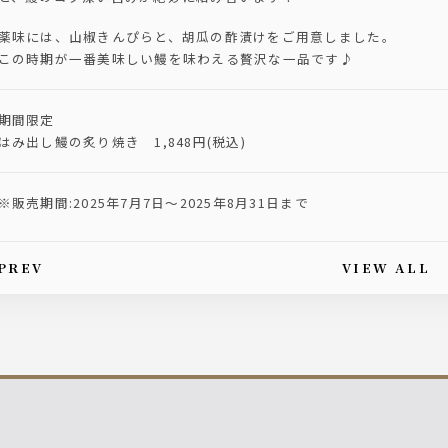
薬味には、山椒きんぴらと、胡瓜の酢漬けをご用意しました。
この時期が一番美味しい鰻を味わえる贅沢な一品です♪
期間限定
はみ出し鰻の炙り焼き 1,848円(税込)
※販売期間:2025年7月7日〜2025年8月31日まで
PREV
VIEW ALL
is article's paging