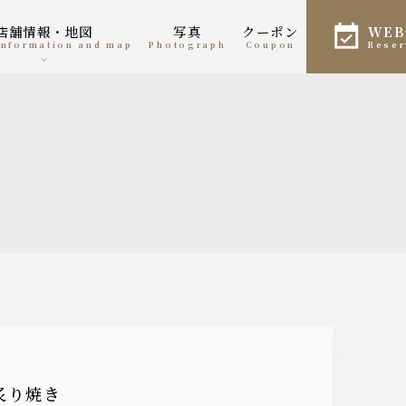
店舗情報・地図
写真
クーポン
WE
 information and map
photograph
coupon
rese
炙り焼き