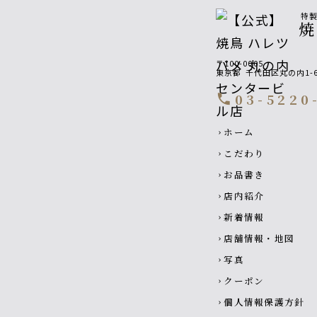
特
焼
〒100-0005
東京都
千代田区丸の内1-6
03-5220
call
Footer navigatio
ホーム
chevron_right
こだわり
chevron_right
お品書き
chevron_right
店内紹介
chevron_right
新着情報
chevron_right
店舗情報・地図
chevron_right
写真
chevron_right
クーポン
chevron_right
個人情報保護方針
chevron_right