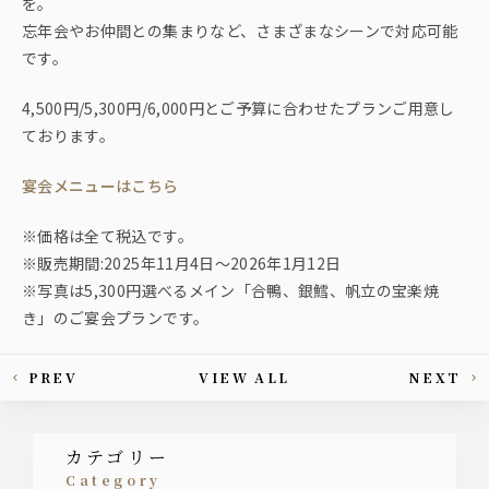
を。
忘年会やお仲間との集まりなど、さまざまなシーンで対応可能
です。
4,500円/5,300円/6,000円とご予算に合わせたプランご用意し
ております。
宴会メニューはこちら
※価格は全て税込です。
※販売期間:2025年11月4日〜2026年1月12日
※写真は5,300円選べるメイン「合鴨、銀鱈、帆立の宝楽焼
き」のご宴会プランです。
PREV
VIEW ALL
NEXT
This article's paging
カテゴリー
category