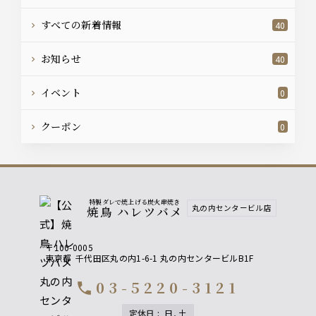
すべての新着情報
40
お知らせ
40
イベント
0
クーポン
0
特製ダレで焼上げる炭火串焼き
丸の内センタービル店
焼鳥 ハレツバメ
〒100-0005
東京都
千代田区丸の内1-6-1 丸の内センタービルB1F
03-5220-3121
call
定休日
:
日, 土