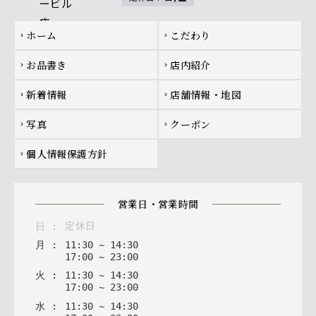
Footer navigation
ホーム
こだわり
chevron_right
chevron_right
お品書き
店内紹介
chevron_right
chevron_right
新着情報
店舗情報・地図
chevron_right
chevron_right
写真
クーポン
chevron_right
chevron_right
個人情報保護方針
chevron_right
営業日・営業時間
定休日
日
:
月
:
11
:
30
~
14
:
30
17
:
00
~
23
:
00
火
:
11
:
30
~
14
:
30
17
:
00
~
23
:
00
水
:
11
:
30
~
14
:
30