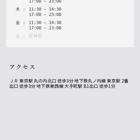
17
:
00
~
23
:
00
木
:
11
:
30
~
14
:
30
17
:
00
~
23
:
00
金
:
11
:
30
~
14
:
30
17
:
00
~
23
:
00
定休日
土
:
アクセス
ＪＲ 東京駅 丸の内北口 徒歩3分 地下鉄丸ノ内線 東京駅 2番
出口 徒歩3分 地下鉄東西線 大手町駅 B1出口 徒歩1分