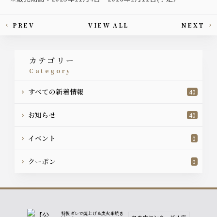
PREV
VIEW ALL
NEXT
This article's paging
カテゴリー
category
すべての新着情報
40
お知らせ
40
イベント
0
クーポン
0
特製ダレで焼上げる炭火串焼き