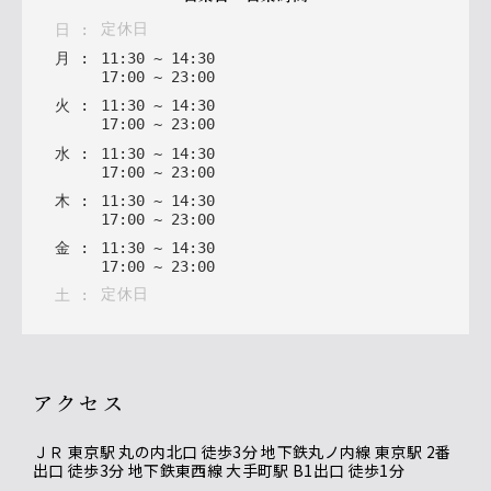
定休日
日
:
月
:
11
:
30
~
14
:
30
17
:
00
~
23
:
00
火
:
11
:
30
~
14
:
30
17
:
00
~
23
:
00
水
:
11
:
30
~
14
:
30
17
:
00
~
23
:
00
木
:
11
:
30
~
14
:
30
17
:
00
~
23
:
00
金
:
11
:
30
~
14
:
30
17
:
00
~
23
:
00
定休日
土
:
アクセス
ＪＲ 東京駅 丸の内北口 徒歩3分 地下鉄丸ノ内線 東京駅 2番
出口 徒歩3分 地下鉄東西線 大手町駅 B1出口 徒歩1分