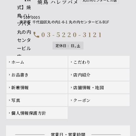
丸の内センタービル店
焼鳥 ハレツバメ
〒100-0005
東京都
千代田区丸の内1-6-1 丸の内センタービルB1F
03-5220-3121
call
定休日
:
日, 土
Footer navigation
ホーム
こだわり
chevron_right
chevron_right
お品書き
店内紹介
chevron_right
chevron_right
新着情報
店舗情報・地図
chevron_right
chevron_right
写真
クーポン
chevron_right
chevron_right
個人情報保護方針
chevron_right
営業日・営業時間