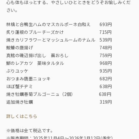
心も体もほっとする、やさしいひとときをどうぞお愉しみくだ
さい。
林檎と合鴨生ハムのマスカルポーネ白和え 693円
炙り蓮根のブルーチーズかけ 715円
焼きカリフラワーとマッシュルームのナムル 539円
鮟鱇の唐揚げ 748円
真鱈の磯辺揚げ出し 蕪おろし 759円
鰤のレアカツ 薬味タルタル 968円
ぶりユッケ 935円
おつまみ唐墨ニョッキ 682円
ほぼ蟹チヂミ 638円
焼き牡蠣春菊ブルゴーニュ（2個） 638円
追加焼き牡蠣 319円
詳しくはこちら
※価格は全て税込です。
※販売期間：2025年11月4日〜2026年1月12日(予定）