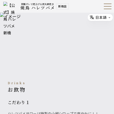
特製ダレで焼上げる炭火串焼き
新橋店
焼鳥 ハレツバメ
Open
Navig
ation
Menu
日本語
Select
Drinks
お飲物
こだわり１
ハレツバメサワーは特製の山椒シロップで爽やかに！！