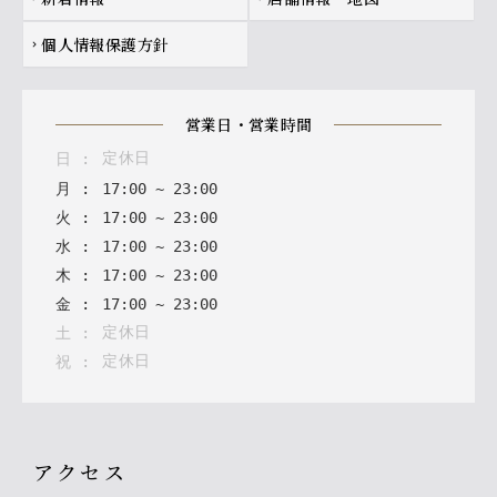
個人情報保護方針
chevron_right
営業日・営業時間
定休日
日
:
月
:
17
:
00
~
23
:
00
火
:
17
:
00
~
23
:
00
水
:
17
:
00
~
23
:
00
木
:
17
:
00
~
23
:
00
金
:
17
:
00
~
23
:
00
定休日
土
:
定休日
祝
:
アクセス