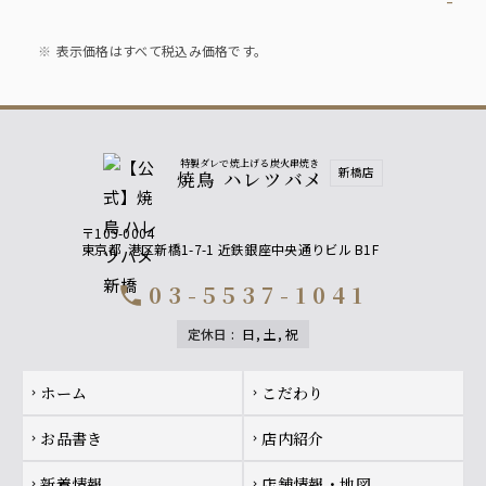
表示価格はすべて税込み価格です。
特製ダレで焼上げる炭火串焼き
新橋店
焼鳥 ハレツバメ
〒105-0004
東京都
港区新橋1-7-1 近鉄銀座中央通りビル B1F
03-5537-1041
call
定休日
:
日, 土, 祝
Footer navigation
ホーム
こだわり
chevron_right
chevron_right
お品書き
店内紹介
chevron_right
chevron_right
新着情報
店舗情報・地図
chevron_right
chevron_right