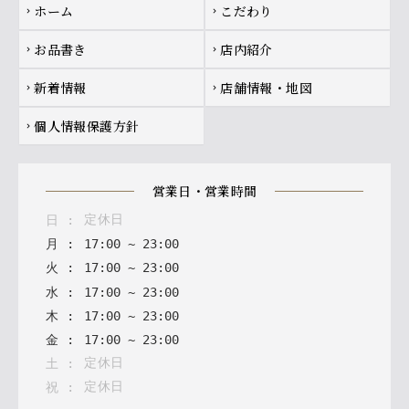
Footer navigation
ホーム
こだわり
chevron_right
chevron_right
お品書き
店内紹介
chevron_right
chevron_right
新着情報
店舗情報・地図
chevron_right
chevron_right
個人情報保護方針
chevron_right
営業日・営業時間
定休日
日
:
月
:
17
:
00
~
23
:
00
火
:
17
:
00
~
23
:
00
水
:
17
:
00
~
23
:
00
木
:
17
:
00
~
23
:
00
金
:
17
:
00
~
23
:
00
定休日
土
:
定休日
祝
: