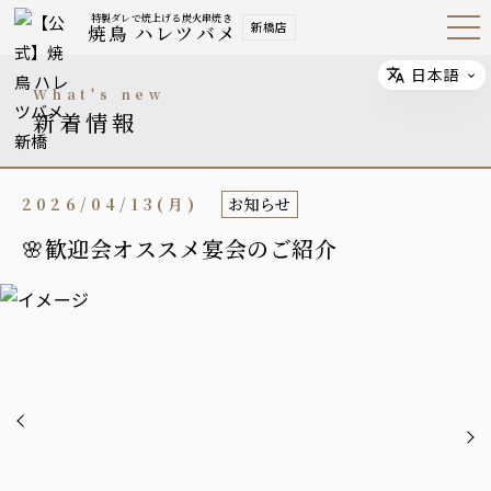
特製ダレで焼上げる炭火串焼き
新橋店
焼鳥 ハレツバメ
Open
Navig
ation
Menu
日本語
Select
what's new
新着情報
2026/04/13(月)
お知らせ
🌸歓迎会オススメ宴会のご紹介