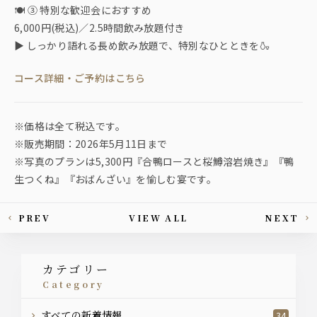
🍽 ③ 特別な歓迎会におすすめ
6,000円(税込)／2.5時間飲み放題付き
▶ しっかり語れる長め飲み放題で、特別なひとときを🍶
コース詳細・ご予約はこちら
※価格は全て税込です。
※販売期間：2026年5月11日まで
※写真のプランは5,300円『合鴨ロースと桜鱒溶岩焼き』『鴨
生つくね』『おばんざい』を愉しむ宴です。
PREV
VIEW ALL
NEXT
This article's paging
カテゴリー
category
すべての新着情報
34