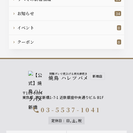
お知らせ
34
イベント
0
クーポン
0
特製ダレで焼上げる炭火串焼き
新橋店
焼鳥 ハレツバメ
〒105-0004
東京都
港区新橋1-7-1 近鉄銀座中央通りビル B1F
03-5537-1041
call
定休日
:
日, 土, 祝