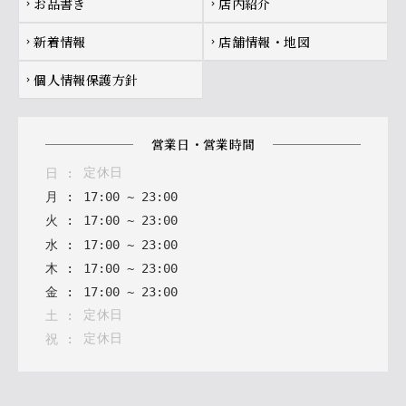
お品書き
店内紹介
chevron_right
chevron_right
新着情報
店舗情報・地図
chevron_right
chevron_right
個人情報保護方針
chevron_right
営業日・営業時間
定休日
日
:
月
:
17
:
00
~
23
:
00
火
:
17
:
00
~
23
:
00
水
:
17
:
00
~
23
:
00
木
:
17
:
00
~
23
:
00
金
:
17
:
00
~
23
:
00
定休日
土
:
定休日
祝
: