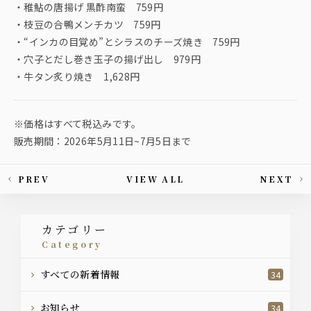
・稚鮎の唐揚げ 黒酢南蛮 759円
・枝豆の合鴨メンチカツ 759円
・“インカの目覚め”とシラスのチーズ焼き 759円
・穴子とだし巻き玉子の揚げ出し 979円
・牛タン炙り焼き 1,628円
※価格はすべて税込みです。
販売期間：2026年5月11日~7月5日まで
PREV
VIEW ALL
NEXT
This article's paging
カテゴリー
category
すべての新着情報
34
お知らせ
34