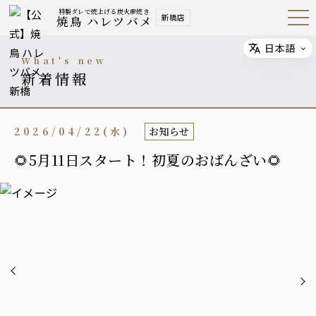
特製ダレで焼上げる炭火串焼き
新橋店
焼鳥 ハレツバメ
Open
Navig
ation
Menu
日本語
Select
what's new
新着情報
2026/04/22(水)
お知らせ
🌻5月11日スタート！初夏のおばんざい🌻