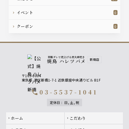
イベント
0
クーポン
0
特製ダレで焼上げる炭火串焼き
新橋店
焼鳥 ハレツバメ
〒105-0004
東京都
港区新橋1-7-1 近鉄銀座中央通りビル B1F
03-5537-1041
call
定休日
:
日, 土, 祝
Footer navigation
ホーム
こだわり
chevron_right
chevron_right