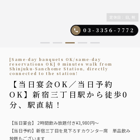
定休日
:
日, 祝
03-3356-7772
[Same-day banquets OK/same-day
reservations OK] 0 minutes walk from
Shinjuku-Sanchome Station, directly
connected to the station!
【当日宴会OK／当日予約
OK】新宿三丁目駅から徒歩0
分、駅直結！
【当日宴会】 2時間飲み放題付き¥3,980円〜
【当日予約】新宿三丁目を見下ろすカウンター席 単品飲み
放題もございます