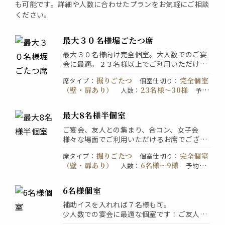
も可能です。詳細や人数に合わせたプランをお気軽にご相談
ください。
最大３０名様堀ごたつ席
最大３０名様向け完全個室。大人数でのご宴
会に最適。２３名様以上でご利用いただけま
す。会社のご宴会、同窓会、歓送迎会などさ
掘りごたつ
完全個室
席タイプ
：
個室仕切り
：
まざまなシーンでご利用いただけます。
（壁・扉あり）
23名様〜30様
人数
：
予
直接お店にお問い合わせください
約
：
最大8名様半個室
ご宴会、友人との集まり、合コン、女子会
様々な場面でご利用いただけるお席でござい
ます。半個室なので周りをを気にせずゆっく
掘りごたつ
完全個室
席タイプ
：
個室仕切り
：
りとお食事と会話を楽しめます。
（壁・扉あり）
6名様〜9様
人数
：
予約
：
直接お店にお問い合わせください
6名様個室
補助イスを入れれば７名様も可。
少人数での宴会に最適な個室です！ご友人と
のお食事や合コンなどで是非ご利用くださ