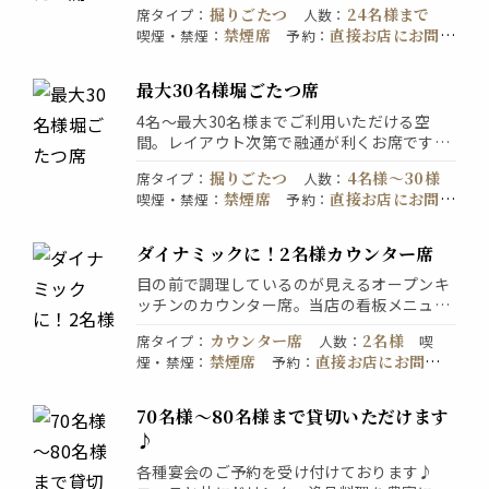
掘りごたつ
24名様まで
席タイプ
：
人数
：
禁煙席
直接お店にお問い
喫煙・禁煙
：
予約
：
合わせください
最大30名様堀ごたつ席
4名～最大30名様までご利用いただける空
間。レイアウト次第で融通が利くお席ですの
で、ご希望の人数様を何なりとご相談下さ
掘りごたつ
4名様〜30様
席タイプ
：
人数
：
い。
禁煙席
直接お店にお問い
喫煙・禁煙
：
予約
：
会社の飲み会、歓送迎会、同窓会、合コン、
合わせください
様々なシチュエーションでご利用いただける
お席で御座います。
ダイナミックに！2名様カウンター席
目の前で調理しているのが見えるオープンキ
ッチンのカウンター席。当店の看板メニュー
の焼き鳥料理の調理を目の前で見ることが出
カウンター席
2名様
席タイプ
：
人数
：
喫
来ます。料理が出来上がっていく瞬間を見渡
禁煙席
直接お店にお問い
煙・禁煙
：
予約
：
せるのもカウンター席ならではの醍醐味で
合わせください
す。
70名様～80名様まで貸切いただけます
♪
各種宴会のご予約を受け付けております♪