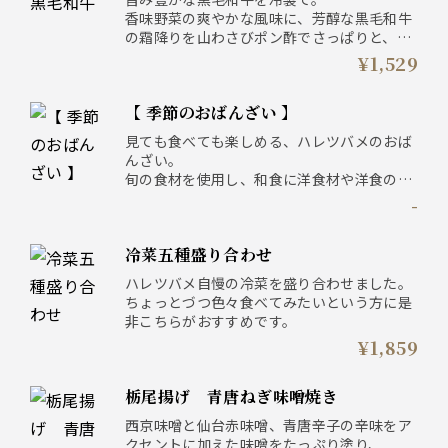
香味野菜の爽やかな風味に、芳醇な黒毛和牛
の霜降りを山わさびポン酢でさっぱりと、箸
が進む一皿に仕上げました。
¥1,529
【 季節のおばんざい 】
見ても食べても楽しめる、ハレツバメのおば
んざい。
旬の食材を使用し、和食に洋食材や洋食の調
理法を取り入れ、イマどきの『センス和食』
-
に仕上げています。
色々つまめる冷菜五種盛り合わせがおすすめ
冷菜五種盛り合わせ
です。
ハレツバメ自慢の冷菜を盛り合わせました。
ちょっとづつ色々食べてみたいという方に是
非こちらがおすすめです。
¥1,859
栃尾揚げ 青唐ねぎ味噌焼き
西京味噌と仙台赤味噌、青唐辛子の辛味をア
クセントに加えた味噌をたっぷり塗り、