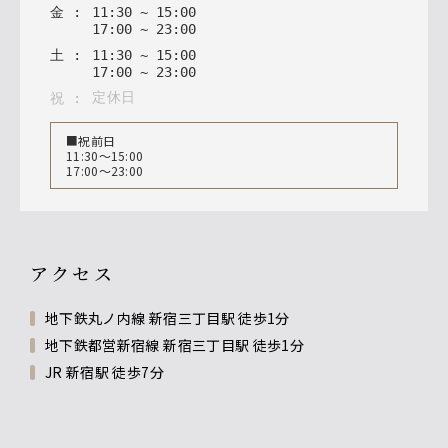
金
:
11
:
30
~
15
:
00
17
:
00
~
23
:
00
土
:
11
:
30
~
15
:
00
17
:
00
~
23
:
00
定休日
祝
:
■祝前日
11:30～15:00
17:00～23:00
アクセス
地下鉄丸ノ内線 新宿三丁目駅 徒歩1分
地下鉄都営新宿線 新宿三丁目駅 徒歩1分
JR 新宿駅 徒歩7分