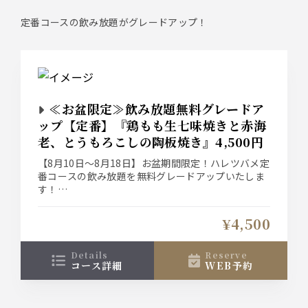
定番コースの飲み放題がグレードアップ！
≪お盆限定≫飲み放題無料グレードア
ップ【定番】『鶏もも生七味焼きと赤海
老、とうもろこしの陶板焼き』4,500円
【8月10日～8月18日】お盆期間限定！ハレツバメ定
番コースの飲み放題を無料グレードアップいたしま
す！
【定番】宴会コース 前菜は四季折々の『おばんざ
い3種盛り』、メインは自慢の炭火焼き鳥と『鶏も
¥4,500
も生七味焼きと赤海老、とうもろこしの陶板焼
き』、〆の『せいろ蕎麦』が付いた『料理11品』の
2時間飲み放題付き宴会コース！
details
reserve
コース詳細
WEB予約