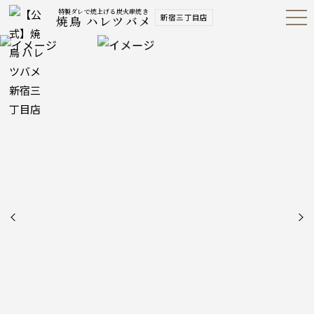
特製ダレで焼上げる炭火串焼き
新宿三丁目店
焼鳥 ハレツバメ
Open
Navig
ation
Menu