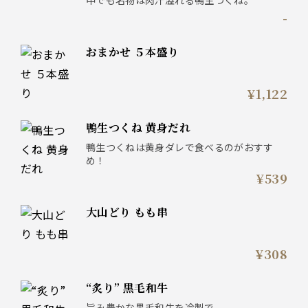
-
おまかせ ５本盛り
¥1,122
鴨生つくね 黄身だれ
鴨生つくねは黄身ダレで食べるのがおすす
め！
¥539
大山どり もも串
¥308
“炙り” 黒毛和牛
旨み豊かな黒毛和牛を冷製で。