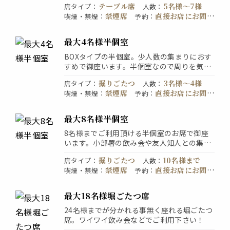
テーブル席
5名様〜7様
席タイプ
：
人数
：
待、家族での食事、大切な人とのお食事に最
禁煙席
直接お店にお問い
喫煙・禁煙
：
予約
：
適な空間で御座います。
合わせください
最大4名様半個室
BOXタイプの半個室。少人数の集まりにおす
すめで御座います。半個室なので周りを気に
せずゆったりとお食事と会話をお楽しみいた
掘りごたつ
3名様〜4様
席タイプ
：
人数
：
だけます。会社の飲み会やご家族、ご友人と
禁煙席
直接お店にお問い
喫煙・禁煙
：
予約
：
のお食事など様々な場面でご利用いただけま
合わせください
す。
最大8名様半個室
8名様までご利用頂ける半個室のお席で御座
います。小部署の飲み会や友人知人との集ま
り、合コンなどに最適です。半個室席なので
掘りごたつ
10名様まで
席タイプ
：
人数
：
周りを気にせずお食事や会話をお楽しみいた
禁煙席
直接お店にお問い
喫煙・禁煙
：
予約
：
だける空間で御座います。
合わせください
最大18名様堀ごたつ席
24名様までが分かれる事無く座れる堀ごたつ
席。ワイワイ飲み会などでご利用下さい！