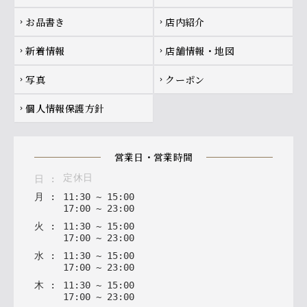
お品書き
店内紹介
chevron_right
chevron_right
新着情報
店舗情報・地図
chevron_right
chevron_right
写真
クーポン
chevron_right
chevron_right
個人情報保護方針
chevron_right
営業日・営業時間
定休日
日
:
月
:
11
:
30
~
15
:
00
17
:
00
~
23
:
00
火
:
11
:
30
~
15
:
00
17
:
00
~
23
:
00
水
:
11
:
30
~
15
:
00
17
:
00
~
23
:
00
木
:
11
:
30
~
15
:
00
17
:
00
~
23
:
00