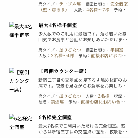
テーブル席
完全個室
席タイプ
：
個室仕切り
：
い！併せてご利用しやすい2時間または3時間
（壁・扉あり）
4名様〜7様
人数
：
予約
：
飲み放題付き宴会コースを取り揃えておりま
直接お店にお問い合わせください
す！3,500円～5,000円までの宴会シーンに合
わせて選びやすいプランをご用意しておりま
最大4名様半個室
す♪
少人数でのご利用に最適です。落ち着いた雰
囲気でお食事と会話がお楽しみいただけま
す。。ご家族やご友人とのお食事から接待に
掘りごたつ
半個室
席タイプ
：
個室仕切り
：
もご利用いただけます。人気のお席なのでご
3名様〜4様
直接お店にお問い
人数
：
予約
：
利用にはご予約がおすすめです。
合わせください
【窓側カウンター席】
新宿三丁目の交差点を見下ろす眺め抜群のお
席です。夜景を見ながらお食事をお楽しみい
ただける当店自慢のお席です。ご友人とのお
掘りごたつ
2名様
席タイプ
：
人数
：
喫煙・
食事やデートでのご利用に最適です。
禁煙席
直接お店にお問い合わ
禁煙
：
予約
：
せください
6名様完全個室
最大7名様でご利用いただける完全個室。窓
からは新宿三丁目の交差点が望め、夜景を見
ながらお食事が出来ます。会社の飲み会や接