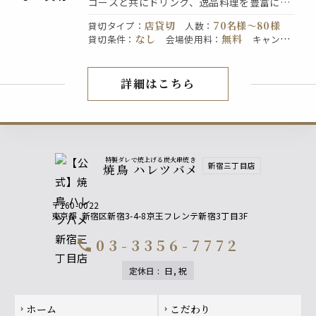
コースと共にドリンク、逸品料理を豊富にご
用意しておりますのでお気軽にお越しくださ
店貸切
70名様〜80様
貸切タイプ
：
人数
：
いませ！皆様のお越しをお待ちしておりま
なし
無料
貸切条件
：
会場使用料
：
キャンセ
す。詳細、人数などお気軽にご相談下さいま
なし
直接お店にお問い合わ
ル規定
：
予約
：
せ♪
せください
詳細はこちら
店内紹介
特製ダレで焼上げる炭火串焼き
新宿三丁目店
焼鳥 ハレツバメ
〒160-0022
東京都
新宿区新宿3-4-8京王フレンテ新宿3丁目3F
03-3356-7772
call
定休日
:
日, 祝
Footer navigation
ホーム
こだわり
chevron_right
chevron_right