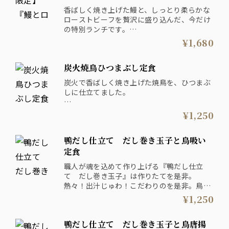
香ばしく焼き上げた鰻と、しっとり柔らかな
ローストビーフを贅沢に盛り込んだ、今だけ
の特別ランチです。
販売期間：2026年7月6日~9月6日まで
¥1,680
炭火焼鳥ひつまぶし定食
炭火で香ばしく焼き上げた焼鳥を、ひつまぶ
しに仕立てました。
まずはそのまま、炭の香りと旨味を堪能。
¥1,250
次に薬味を添えて、味わいに変化を。
最後は出汁をかけて、さらりと締めくくる。
鴨だし仕立て だし巻き玉子と鳥吸い
一膳で三度美味しい、満足感あふれる定食で
定食
す。
職人が魂を込めて作り上げる『鴨だし仕立
て だし巻き玉子』は作りたてを是非。
熱々！出汁じゅわ！こだわりのを是非。鳥吸
いは熱々のうちに！
¥1,250
鴨だし仕立て だし巻き玉子と鳥唐揚