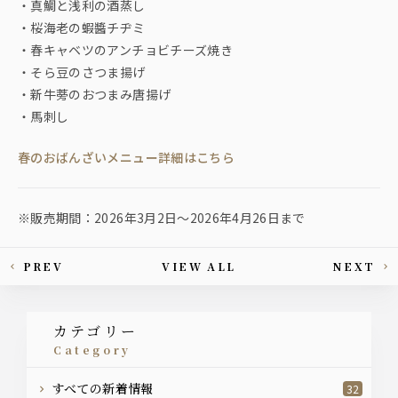
・真鯛と浅利の酒蒸し
・桜海老の蝦醬チヂミ
・春キャベツのアンチョビチーズ焼き
・そら豆のさつま揚げ
・新牛蒡のおつまみ唐揚げ
・馬刺し
春のおばんざいメニュー詳細はこちら
※販売期間：2026年3月2日〜2026年4月26日まで
PREV
VIEW ALL
NEXT
This article's paging
カテゴリー
category
すべての新着情報
32