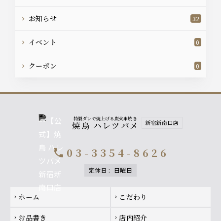
お知らせ
32
イベント
0
クーポン
0
特製ダレで焼上げる炭火串焼き
新宿新南口店
焼鳥 ハレツバメ
03-3354-8626
call
定休日
:
日曜日
Footer navigation
ホーム
こだわり
chevron_right
chevron_right
お品書き
店内紹介
chevron_right
chevron_right