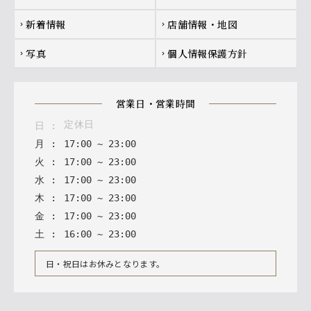
新着情報
店舗情報・地図
chevron_right
chevron_right
写真
個人情報保護方針
chevron_right
chevron_right
営業日・営業時間
定休日
日
:
月
:
17
:
00
~
23
:
00
火
:
17
:
00
~
23
:
00
水
:
17
:
00
~
23
:
00
木
:
17
:
00
~
23
:
00
金
:
17
:
00
~
23
:
00
土
:
16
:
00
~
23
:
00
日・祝日はお休みとなります。