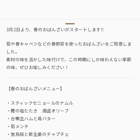
3月2日より、春のおばんざいがスタートします‼︎
筍や春キャベツなどの春野菜を使ったおばんざいをご用意しま
した。
素材の味を活かした味付けで、この時期にしか味わえない季節
の味、ぜひお愉しみください！
【春のおばんざいメニュー】
・スティックセニョールのナムル
・鰹の塩たたき 酒盗オリーブ
・合鴨生ハムと苺バター
・筍メンチ
・蛍烏賊と新生姜のチャプチェ