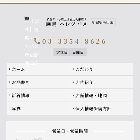
特製ダレで焼上げる炭火串焼き
新宿新南口店
焼鳥 ハレツバメ
03-3354-8626
call
定休日
:
日曜日
Footer navigation
ホーム
こだわり
chevron_right
chevron_right
お品書き
店内紹介
chevron_right
chevron_right
新着情報
店舗情報・地図
chevron_right
chevron_right
写真
個人情報保護方針
chevron_right
chevron_right
営業日・営業時間