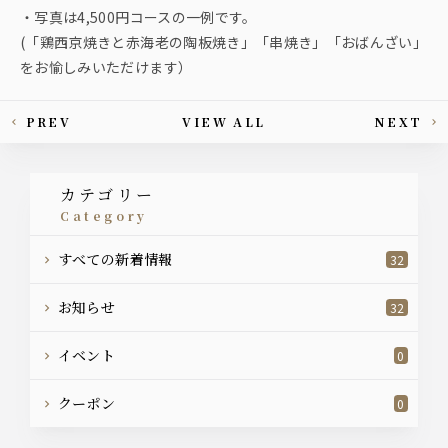
・写真は4,500円コースの一例です。
(「鶏西京焼きと赤海老の陶板焼き」「串焼き」「おばんざい」
をお愉しみいただけます）
PREV
VIEW ALL
NEXT
This article's paging
カテゴリー
category
すべての新着情報
32
お知らせ
32
イベント
0
クーポン
0