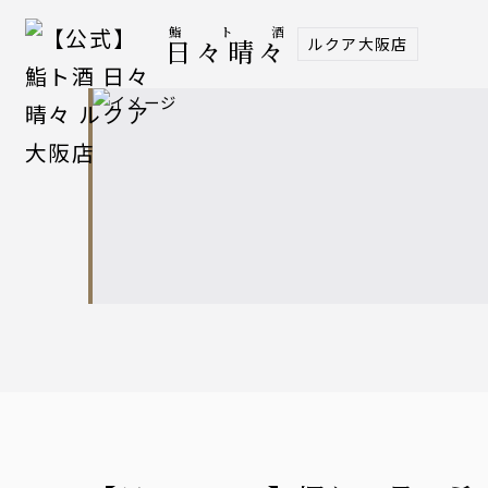
鮨ト酒
ルクア大阪店
日々晴々