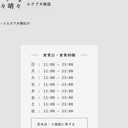
鮨ト酒
ルクア大阪店
日々晴々
1−３ルクア大阪B2F
n
営業日・営業時間
日
:
11
:
00
~
23
:
00
月
:
11
:
00
~
23
:
00
火
:
11
:
00
~
23
:
00
水
:
11
:
00
~
23
:
00
木
:
11
:
00
~
23
:
00
金
:
11
:
00
~
23
:
00
土
:
11
:
00
~
23
:
00
祝
:
11
:
00
~
23
:
00
定休日：※施設に準ずる