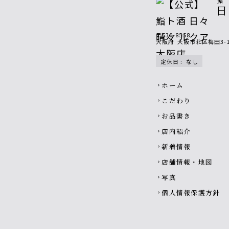
〒530-8558
大阪府
大阪市北区梅田3-
定休日
:
なし
Footer navigatio
ホーム
chevron_right
こだわり
chevron_right
お品書き
chevron_right
店内紹介
chevron_right
新着情報
chevron_right
店舗情報・地図
chevron_right
写真
chevron_right
個人情報保護方針
chevron_right