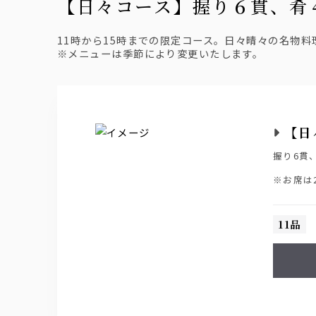
【日々コース】握り６貫、肴
11時から15時までの限定コース。日々晴々の名物
※メニューは季節により変更いたします。
【日
握り6貫
※お席は
※メニュ
※画像は
11品