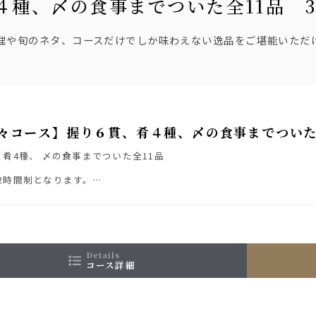
４種、〆の食事までついた全11品 3
料理や旬のネタ、コースだけでしか味わえない逸品をご堪能いただ
々コース】握り６貫、肴４種、〆の食事までついた全1
、肴4種、 〆の食事までついた全11品
2時間制となります。
ーは季節により変更いたします。スタッフまでお気軽にお問い合わせ
イメージです
details
コース詳細