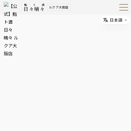
鮨ト酒
ルクア大阪店
日々晴々
Open
Navig
ation
Menu
日本語
Select