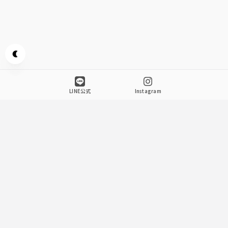
Appearance mode switch
LINE公式
Instagram
Space
.
1
『すしと酒』大暖簾が目印です