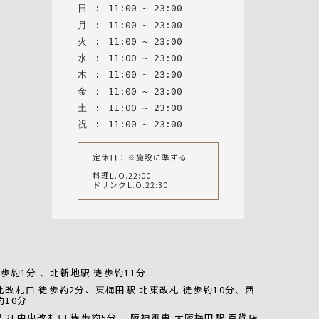
日
:
11
:
00
~
23
:
00
月
:
11
:
00
~
23
:
00
火
:
11
:
00
~
23
:
00
水
:
11
:
00
~
23
:
00
木
:
11
:
00
~
23
:
00
金
:
11
:
00
~
23
:
00
土
:
11
:
00
~
23
:
00
祝
:
11
:
00
~
23
:
00
定休日：※施設に準ずる
料理L.O.22:00
ドリンクL.O.22:30
徒歩約1分 、北新地駅 徒歩約11分
北改札口 徒歩約2分、東梅田駅 北東改札 徒歩約10分、西
約10分
 2F中央改札口 徒歩約5分、 阪神電車 大阪梅田駅 百貨店