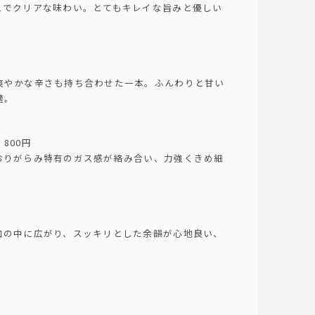
ュでクリアな味わい。とてもキレイな旨みと優しい
爽やかな辛さも持ち合わせた一本。ふんわりと甘い
適。
800円
おりがらみ特有のガス感が絡み合い、力強くきめ細
口の中に広がり、スッキリとした余韻が心地良い、