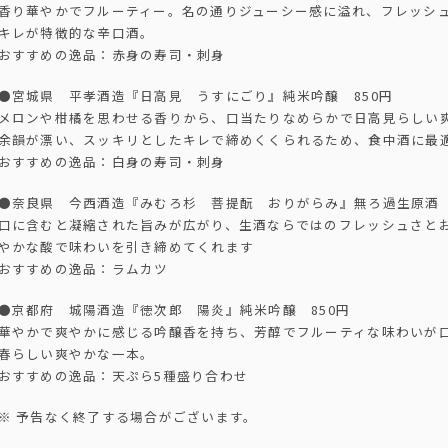
香り華やかでフルーティー。名の通りジューシー感に溢れ、フレッシ
キレが特徴的な辛口酒。
おすすめの逸品：赤身の寿司・刺身
●宮城県 平孝酒造『日高見 うすにごり』純米吟醸 850円
メロンや柑橘を思わせる香りから、口当たりなめらかで日高見らしい
余韻が漂い、スッキリとしたキレで締めくくられるため、食中酒に最
おすすめの逸品：白身の寿司・刺身
●奈良県 今西酒造『みむろ杉 菩提酛 おりがらみ』無ろ過生原酒 
口に含むと凝縮された旨みが広がり、生酒ならではのフレッシュさと
やかな酸で味わいを引き締めてくれます
おすすめの逸品：ラムカツ
●京都府 城陽酒造『徳次郎 陽炎』純米吟醸 850円
華やかで爽やかに感じる吟醸香を持ち、芳醇でフルーティな味わいが
春らしい爽やかな一本。
おすすめの逸品：天ぷら5種盛り合わせ
※ 予告なく終了する場合がございます。