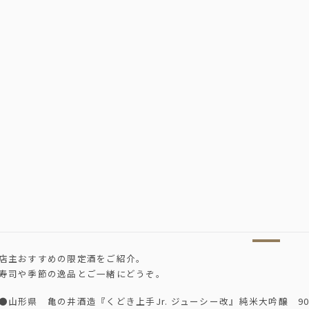
店主おすすめの限定酒をご紹介。
寿司や季節の逸品とご一緒にどうぞ。
●山形県 亀の井酒造『くどき上手Jr. ジューシー改』純米大吟醸 90