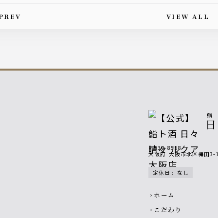
PREV
VIEW ALL
is article's paging
〒530-8558
大阪府
大阪市北区梅田3-
定休日
:
なし
Footer navigatio
ホーム
chevron_right
こだわり
chevron_right