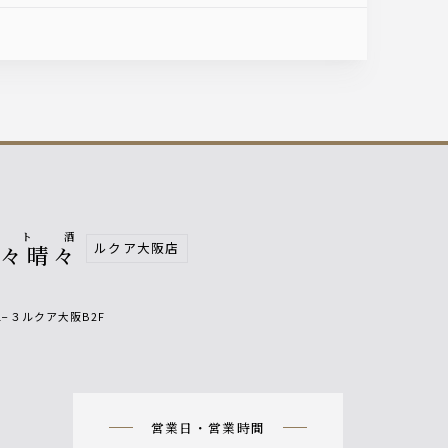
鮨ト酒
ルクア大阪店
日々晴々
1−３ルクア大阪B2F
n
営業日・営業時間