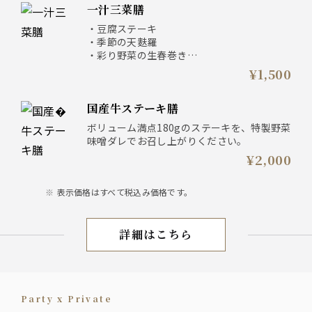
一汁三菜膳
・豆腐ステーキ
・季節の天麩羅
・彩り野菜の生春巻き
・とろろ昆布の吸い物
¥1,500
お肉、お魚を使用していないヘルシーメニュ
国産牛ステーキ膳
ーです。
※お出汁には”鰹出汁”を使用しております。
ボリューム満点180gのステーキを、特製野菜
味噌ダレでお召し上がりください。
¥2,000
表示価格はすべて税込み価格です。
詳細はこちら
ランチ
Party x Private