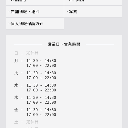
店舗情報・地図
写真
chevron_right
chevron_right
個人情報保護方針
chevron_right
営業日・営業時間
定休日
日
:
月
:
11
:
30
~
14
:
30
17
:
00
~
22
:
00
火
:
11
:
30
~
14
:
30
17
:
00
~
22
:
00
水
:
11
:
30
~
14
:
30
17
:
00
~
22
:
00
木
:
11
:
30
~
14
:
30
17
:
00
~
22
:
00
金
:
11
:
30
~
14
:
30
17
:
00
~
22
:
00
定休日
土
: