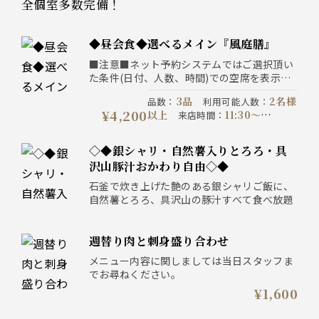
全個室多数完備！
◆昼会食◆選べるメイン『風庭膳』
■注意■ネット予約システムではご選択頂い
た条件(日付、人数、時間)での空席を表示し
ている為、表示された席以外をご希望の場合
3品
2名様
品数
：
利用可能人数
：
は直接、お店へご連絡下さい。
¥4,200
以上
11:30〜
来店時間
：
13:30
当日の10:00
予約期限
：
までにご予約ください
コース開
◇◆銀シャリ・自然薯入りとろろ・具
2021/01/12以降
催期間
：
沢山豚汁おかわり自由◇◆
石釜で炊き上げた艶のある銀シャリご飯に、
自然薯とろろ、具沢山の豚汁すべて食べ放題
週替り肉と刺身盛り合わせ
メニュー内容に関しましては当日スタッフま
でお尋ねください。
¥1,600