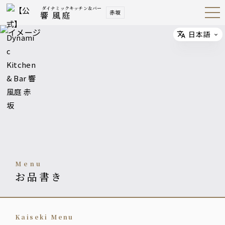
ダイナミックキッチン＆バー
赤坂
響 風庭
Open
Navig
ation
Menu
日本語
Select
menu
お品書き
Kaiseki Menu