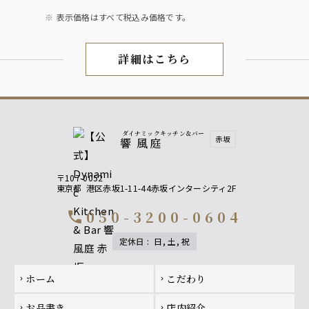
表示価格はすべて税込み価格です。
詳細はこちら
パーティ×貸切
ダイナミックキッチン＆バー
赤坂
響 風庭
〒107-0052
東京都
港区赤坂1-11-44赤坂インターシティ2F
050-3200-0604
call
定休日
:
日, 土, 祝
Footer navigation
ホーム
こだわり
chevron_right
chevron_right
お品書き
店内紹介
chevron_right
chevron_right