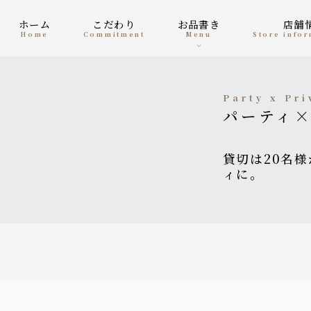
ホーム
こだわり
お品書き
店
home
Commitment
menu
Store info
Party x Pr
パーティ
貸切は20名様から最大120名様まで可能。大人数のパーテ
ィに。