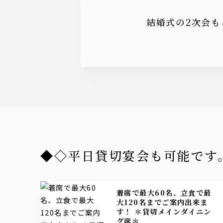
結婚式の2次会
◆◇平日貸切宴会も可能で
着席で最大60名、立食で最
大120名までご案内出来ま
す！ ＊貸切メインダイニン
グ席＊