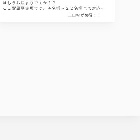
はもうお決まりですか？？
ここ響風庭赤坂では、４名様～２２名様まで対応の
完全個室を多数御用意しています！
土日祝がお得！！
また貸切可能なメインダイニングは６０名様～最大
１２０名様まで御案内させて頂いております。
貸切であれば、当店自慢のテラスも自由に使って頂
けます。
お食事やドリンクも、着席や立食など御希望のスタ
イルに応じてご用意致します！！
お問い合わせはお早めに！！