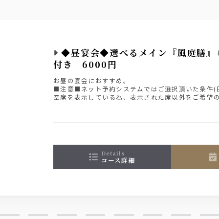
◆昼宴会◆選べるメイン『風庭膳』
付き 6000円
お昼の宴会におすすめ。
■注意■ネット予約システムではご選択頂いた条件(
空席を表示している為、表示された席以外をご希望
ご連絡下さい。
details
コース詳細