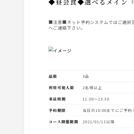
◆昼会食◆選べるメイン
■注意■ネット予約システムではご選択頂いた条件(日付、人数、時間)での空席を表示している為、表示された席以外をご希望の場合は直接、お店
へご連絡下さい。
品数
3品
利用可能人数
2名様以上
来店時間
11:30〜13:30
予約期限
当日の10:00までにご予
コース開催期間
2021/01/12以降