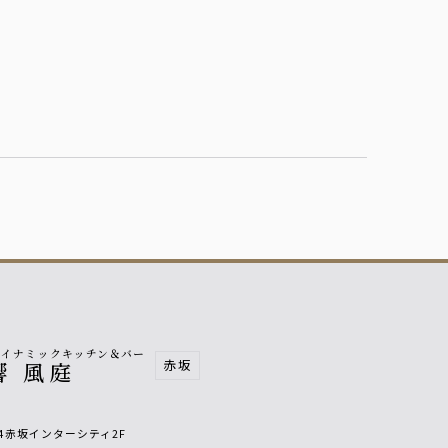
ダイナミックキッチン＆バー
赤坂
響 風庭
44赤坂インターシティ2F