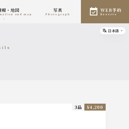
舗情報・地図
写真
WEB予約
rmation and map
photograph
reserve
日本語
Select
ails
細
3品
¥4,200