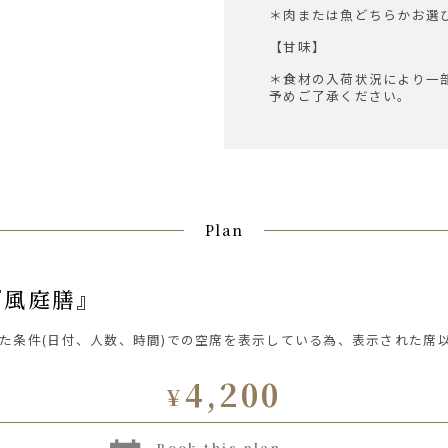
＊肉または魚どちらかお選
【甘味】
＊食材の入荷状況により一
予めご了承ください。
Plan
『風庭膳』
た条件(日付、人数、時間)での空席を表示している為、表示された席
4,200
¥
book this plan