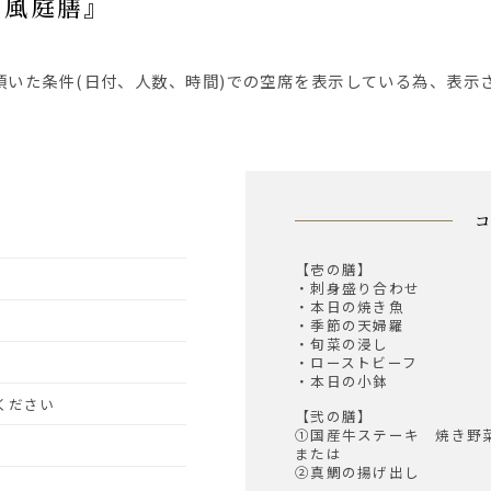
『風庭膳』
【壱の膳】
・刺身盛り合わせ
・本日の焼き魚
・季節の天婦羅
・旬菜の浸し
・ローストビーフ
・本日の小鉢
約ください
【弐の膳】
①国産牛ステーキ 焼き野
または
②真鯛の揚げ出し