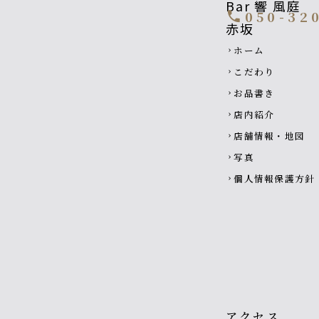
050-32
call
Footer navigati
ホーム
chevron_right
こだわり
chevron_right
お品書き
chevron_right
店内紹介
chevron_right
店舗情報・地図
chevron_right
写真
chevron_right
個人情報保護方針
chevron_right
アクセス