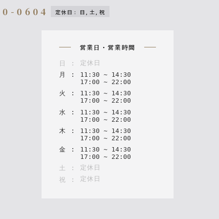
00-0604
定休日
:
日, 土, 祝
on
営業日・営業時間
定休日
日
:
月
:
11
:
30
~
14
:
30
17
:
00
~
22
:
00
火
:
11
:
30
~
14
:
30
17
:
00
~
22
:
00
水
:
11
:
30
~
14
:
30
17
:
00
~
22
:
00
木
:
11
:
30
~
14
:
30
17
:
00
~
22
:
00
金
:
11
:
30
~
14
:
30
17
:
00
~
22
:
00
定休日
土
:
定休日
祝
: