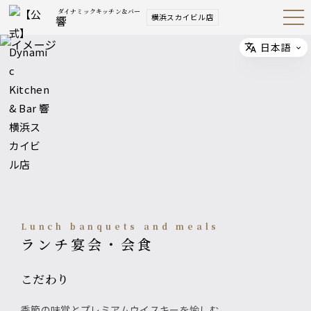
ダイナミックキッチン＆バー
横浜スカイビル店
響
Open
Navig
ation
Menu
日本語
Select
Lunch banquets and meals
ランチ宴会・会食
こだわり
季節の味覚とプレミアムウイスキーを愉しむ