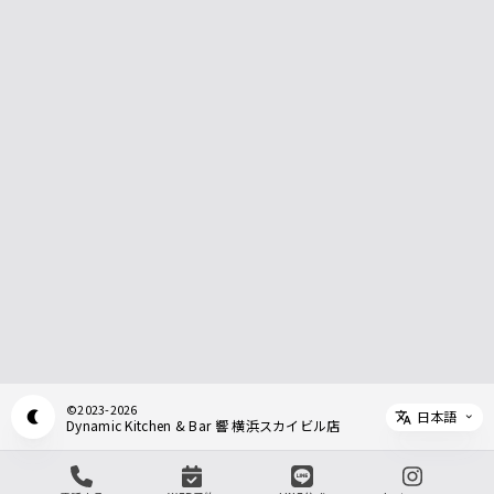
©
2023-2026
日本語
Appearance mode switch
Dynamic Kitchen & Bar 響 横浜スカイビル店
Select 