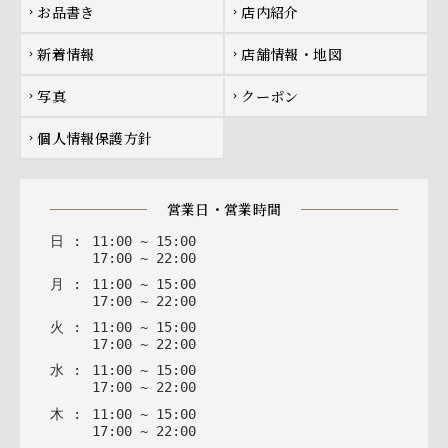
お品書き
店内紹介
chevron_right
chevron_right
新着情報
店舗情報・地図
chevron_right
chevron_right
写真
クーポン
chevron_right
chevron_right
個人情報保護方針
chevron_right
営業日・営業時間
日
:
11
:
00
~
15
:
00
17
:
00
~
22
:
00
月
:
11
:
00
~
15
:
00
17
:
00
~
22
:
00
火
:
11
:
00
~
15
:
00
17
:
00
~
22
:
00
水
:
11
:
00
~
15
:
00
17
:
00
~
22
:
00
木
:
11
:
00
~
15
:
00
17
:
00
~
22
:
00