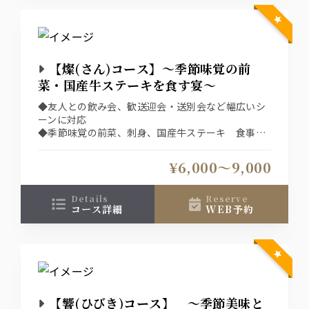
【燦(さん)コース】～季節味覚の前
菜・国産牛ステーキを食す宴～
◆友人との飲み会、歓送迎会・送別会など幅広いシ
ーンに対応
◆季節味覚の前菜、刺身、国産牛ステーキ 食事は
あっさりと蕎麦で〆る
◆ネット予約システムは選択条件(日付、人数、時
¥6,000〜9,000
間、コース)での空席を表示している為、表示された
席以外をご希望の場合は直接、お店へご連絡下さ
い。
details
reserve
コース詳細
WEB予約
【響(ひびき)コース】 ～季節美味と