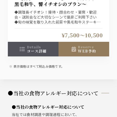
黒毛和牛、響イチオシのプラン～
◆調理長イチオシ！接待・顔合わせ・宴席・歓迎
会・送別会など大切なシーンで是非ご利用下さい
◆旬の味覚を取り入れた前菜や黒毛和牛ステーキ、
響自慢のコシヒカリ石釜炊き込み飯を堪能
◆ネット予約システムは選択条件(日付、人数、時
¥7,500〜10,500
間、コース)での空席を表示している為、表示された
席以外をご希望の場合は直接、お店へご連絡下さ
い。
details
reserve
コース詳細
WEB予約
表示価格はすべて税込み価格です。
●当社の食物アレルギー対応について
●当社の食物アレルギー対応について
当社では食材調達や調理過程において、