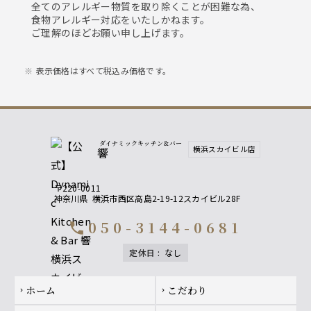
全てのアレルギー物質を取り除くことが困難な為、
食物アレルギー対応をいたしかねます。
ご理解のほどお願い申し上げます。
表示価格はすべて税込み価格です。
ダイナミックキッチン＆バー
横浜スカイビル店
響
〒220-0011
神奈川県
横浜市西区高島2-19-12スカイビル28F
050-3144-0681
call
定休日
:
なし
Footer navigation
ホーム
こだわり
chevron_right
chevron_right