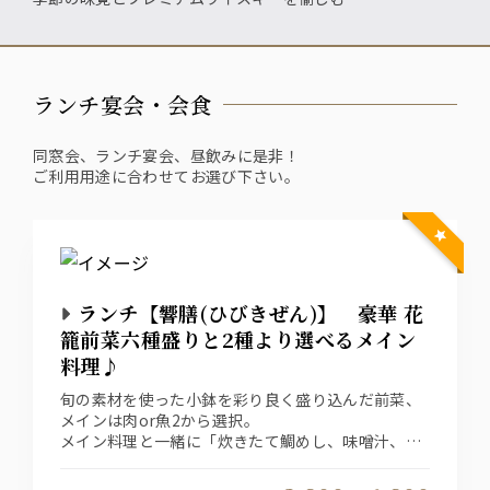
ランチ宴会・会食
同窓会、ランチ宴会、昼飲みに是非！
ご利用用途に合わせてお選び下さい。
ランチ【響膳(ひびきぜん)】 豪華 花
籠前菜六種盛りと2種より選べるメイン
料理♪
旬の素材を使った小鉢を彩り良く盛り込んだ前菜、
メインは肉or魚2から選択。
メイン料理と一緒に「炊きたて鯛めし、味噌汁、漬
物」をご用意致します。
ランチ会食、同窓会等にも是非！