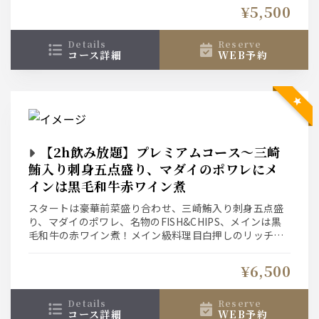
フトドリンクも。
¥5,500
details
reserve
コース詳細
WEB予約
【2h飲み放題】プレミアムコース～三崎
鮪入り刺身五点盛り、マダイのポワレにメ
インは黒毛和牛赤ワイン煮
スタートは豪華前菜盛り合わせ、三崎鮪入り刺身五点盛
り、マダイのポワレ、名物のFISH&CHIPS、メインは黒
毛和牛の赤ワイン煮！メイン級料理目白押しのリッチな
コース！
生ビールもワインもハイボールにサワー、カクテルにソ
¥6,500
フトドリンクも。
details
reserve
コース詳細
WEB予約