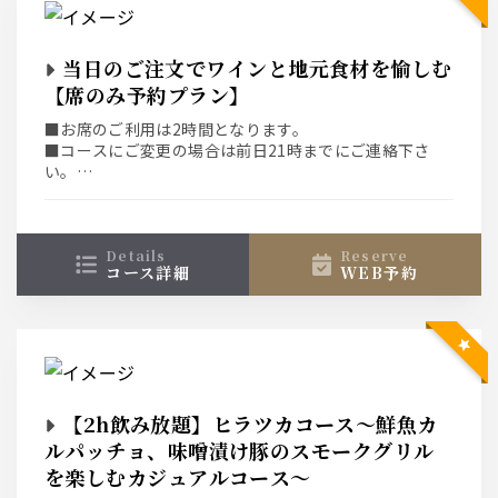
当日のご注文でワインと地元食材を愉しむ
【席のみ予約プラン】
■お席のご利用は2時間となります。
■コースにご変更の場合は前日21時までにご連絡下さ
い。
■ネット予約システムではご選択頂いた条件(日付、人
数、時間)での空席を表示している為、表示された席以外
をご希望の場合は直接、お店へご連絡下さい。
details
reserve
コース詳細
WEB予約
【2h飲み放題】ヒラツカコース～鮮魚カ
ルパッチョ、味噌漬け豚のスモークグリル
を楽しむカジュアルコース～