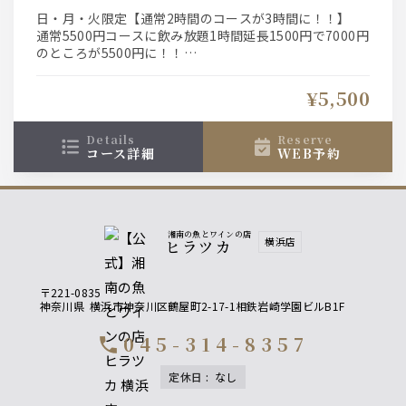
日・月・火限定【通常2時間のコースが3時間に！！】
通常5500円コースに飲み放題1時間延長1500円で7000円
のところが5500円に！！
3時間飲み放題付き。生ビールもワインもハイボールにサ
ワー、カクテルにソフトドリンクも。
¥5,500
※お席は3時間、30分前ラストオーダーとなります。
※祝前日は除外となります。
details
reserve
コース詳細
WEB予約
湘南の魚とワインの店
横浜店
ヒラツカ
〒221-0835
神奈川県
横浜市神奈川区鶴屋町2-17-1相鉄岩崎学園ビルB1F
045-314-8357
call
定休日
:
なし