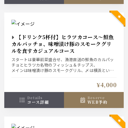
【ドリンク5杯付】ヒラツカコース～鮮魚
カルパッチョ、味噌漬け豚のスモークグリ
ルを食すカジュアルコース
スタートは豪華前菜盛合せ、漁港直送の鮮魚のカルパッ
チョとヒラツカ名物のフィッシュ＆チップス、
メインは味噌漬け豚のスモークグリル、〆は横浜といえ
ばピリ辛ナポリタン
ドリンクは1人5杯×人数（譲り合いもOKです）、当日ド
¥4,000
リンク追加＠500/杯も可能です
details
reserve
コース詳細
WEB予約