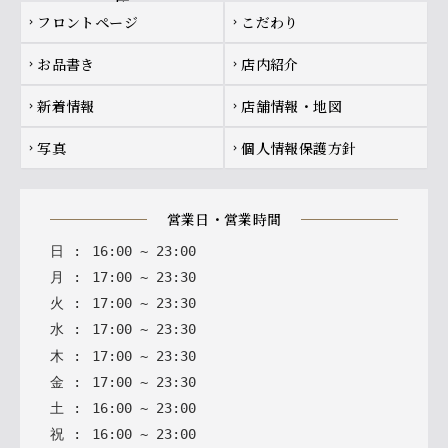
Footer navigation
フロントページ
こだわり
chevron_right
chevron_right
お品書き
店内紹介
chevron_right
chevron_right
新着情報
店舗情報・地図
chevron_right
chevron_right
写真
個人情報保護方針
chevron_right
chevron_right
営業日・営業時間
日
:
16
:
00
~
23
:
00
月
:
17
:
00
~
23
:
30
火
:
17
:
00
~
23
:
30
水
:
17
:
00
~
23
:
30
木
:
17
:
00
~
23
:
30
金
:
17
:
00
~
23
:
30
土
:
16
:
00
~
23
:
00
祝
:
16
:
00
~
23
:
00