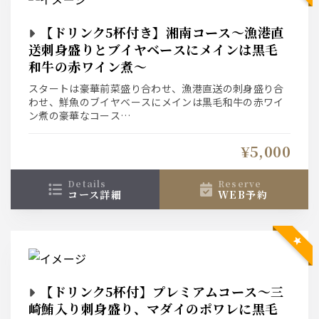
【ドリンク5杯付き】湘南コース～漁港直
送刺身盛りとブイヤベースにメインは黒毛
和牛の赤ワイン煮～
スタートは豪華前菜盛り合わせ、漁港直送の刺身盛り合
わせ、鮮魚のブイヤベースにメインは黒毛和牛の赤ワイ
ン煮の豪華なコース
ドリンクは1人5杯×人数（譲り合いもOKです）、当日ド
リンク追加＠500/杯も可能です
¥5,000
details
reserve
コース詳細
WEB予約
【ドリンク5杯付】プレミアムコース～三
崎鮪入り刺身盛り、マダイのポワレに黒毛