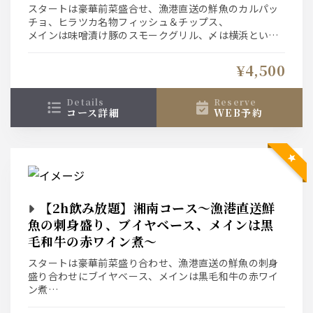
スタートは豪華前菜盛合せ、漁港直送の鮮魚のカルパッ
チョ、ヒラツカ名物フィッシュ＆チップス、
メインは味噌漬け豚のスモークグリル、〆は横浜といえ
ばピリ辛ナポリタン
生ビールもワインもハイボールにサワー、カクテルにソ
¥4,500
フトドリンクも。
details
reserve
コース詳細
WEB予約
【2h飲み放題】湘南コース～漁港直送鮮
魚の刺身盛り、ブイヤベース、メインは黒
毛和牛の赤ワイン煮～
スタートは豪華前菜盛り合わせ、漁港直送の鮮魚の刺身
盛り合わせにブイヤベース、メインは黒毛和牛の赤ワイ
ン煮
生ビールもワインもハイボールにサワー、カクテルにソ