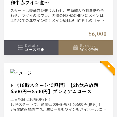
和牛赤ワイン煮～
スタートは豪華前菜盛り合わせ、三崎鮪入り刺身盛り合
わせ、マダイのポワレ、名物のFISH&CHIPSにメインは
黒毛和牛の赤ワイン煮！メイン級料理目白押しのリッチ
なコース！
生ビールもワインもハイボールにサワー、カクテルにソ
¥6,000
フトドリンクも。
ドリンクは1人5杯×人数（譲り合いもOKです）、当日ド
リンク追加＠500/杯も可能です
details
reserve
コース詳細
WEB予約
《16時スタートで超得》【2h飲み放題
6500円→5500円】プレミアムコース
土日祝日は16時OPEN！
16時スタートで、通常6500円(税込)⇒5500円(税込)！
2時間飲み放題付き。生ビールもワインもハイボールにサ
ワー、カクテルにソフトドリンクも。