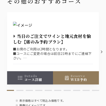
その他のおすすめコース
ビール
ザ・プレミアムモルツ《香るエール》
ウイスキー
当日のご注文でワインと地元食材を愉
ハイボール、ジンジャーハイボール、水割りなど
しむ【席のみ予約プラン】
サワー
■お席のご利用は2時間となります。
■コースにご変更の場合は前日21時までにご連絡下
ウーロンハイ、レモンサワー、グレープフルーツサワー、
さい。
アールグレイハイ
■ネット予約システムではご選択頂いた条件(日付、
人数、時間)での空席を表示している為、表示された
ソフトドリンク
席以外をご希望の場合は直接、お店へご連絡下さ
い。
details
reserve
オレンジ、グレープフルーツ、烏龍茶、ジンジャーエー
コース詳細
WEB予約
ル、スパークリングウォーター
表示価格はすべて税込み価格です。
画像はイメージです