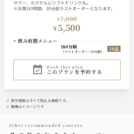
サワー、カクテルにソフトドリンクも。
※お席は3時間、30分前ラストオーダーとなります。
7,000
¥
5,500
¥
飲み放題メニュー
180分制
30品
（
ラストオーダー
:
30分前
）
ワイン
book this plan
このプランを予約する
赤ワイン、白ワイン、ロゼ 計7種
サングリア
ホワイトシトラスサングリア、トロピックレッドサングリ
ア
表示価格はすべて税込み価格です。
画像はイメージです
カクテル
カシス、ライチ、ピーチ、ジン、梅酒
other recommended courses
（飲み方は様々…ジントニック、梅酒ソーダ、カシスオレ
ンジ、ライチグレープフルーツなどなど）