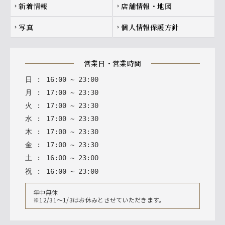
新着情報
店舗情報・地図
chevron_right
chevron_right
写真
個人情報保護方針
chevron_right
chevron_right
営業日・営業時間
日
:
16
:
00
~
23
:
00
月
:
17
:
00
~
23
:
30
火
:
17
:
00
~
23
:
30
水
:
17
:
00
~
23
:
30
木
:
17
:
00
~
23
:
30
金
:
17
:
00
~
23
:
30
土
:
16
:
00
~
23
:
00
祝
:
16
:
00
~
23
:
00
年中無休
※12/31～1/3はお休みとさせていただきます。