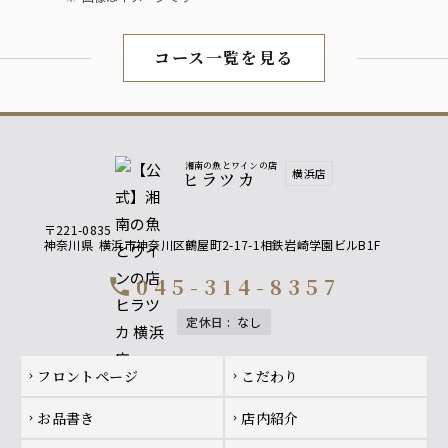
コース一覧を見る
湘南の魚とワインの店
横浜店
ヒラツカ
〒221-0835
神奈川県
横浜市神奈川区鶴屋町2-17-1相鉄岩崎学園ビルB1F
045-314-8357
call
定休日
:
なし
Footer navigation
フロントページ
こだわり
chevron_right
chevron_right
お品書き
店内紹介
chevron_right
chevron_right