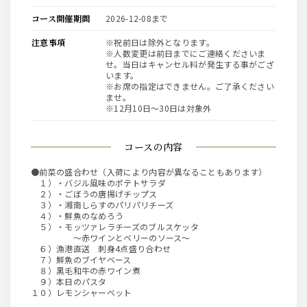
コース開催期間
2026-12-08まで
注意事項
※祝前日は除外となります。
※人数変更は前日までにご連絡くださいま
せ。当日はキャンセル料が発生する事がござ
います。
※お席の指定はできません。ご了承ください
ませ。
※12月10日～30日は対象外
コースの内容
●前菜の盛合わせ（入荷により内容が異なることもあります）
１）・バジル風味のポテトサラダ
２）・ごぼうの唐揚げチップス
３）・湘南しらすのパリパリチーズ
４）・鮮魚のなめろう
５）・モッツァレラチーズのブルスケッタ
～赤ワインとベリーのソース～
６）漁港直送 刺身4点盛り合わせ
７）鮮魚のブイヤベース
８）黒毛和牛の赤ワイン煮
９）本日のパスタ
１０）レモンシャーベット