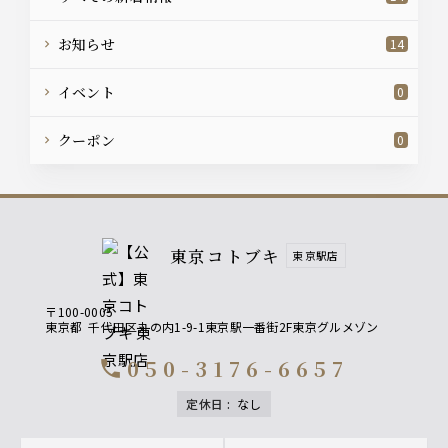
お知らせ
14
イベント
0
クーポン
0
東京コトブキ
東京駅店
〒100-0005
東京都
千代田区丸の内1-9-1東京駅一番街2F東京グルメゾン
050-3176-6657
call
定休日
:
なし