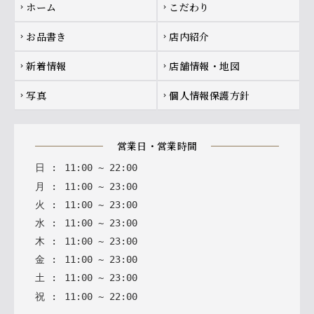
Footer navigation
ホーム
こだわり
chevron_right
chevron_right
お品書き
店内紹介
chevron_right
chevron_right
新着情報
店舗情報・地図
chevron_right
chevron_right
写真
個人情報保護方針
chevron_right
chevron_right
営業日・営業時間
日
:
11
:
00
~
22
:
00
月
:
11
:
00
~
23
:
00
火
:
11
:
00
~
23
:
00
水
:
11
:
00
~
23
:
00
木
:
11
:
00
~
23
:
00
金
:
11
:
00
~
23
:
00
土
:
11
:
00
~
23
:
00
祝
:
11
:
00
~
22
:
00