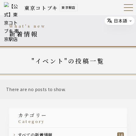
東京コトブキ
東京駅店
Open
Navig
ation
Menu
日本語
Select
what's new
新着情報
"イベント"の投稿一覧
There are no posts to show.
カテゴリー
category
すべての新着情報
14