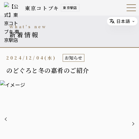
東京コトブキ
東京駅店
Open
Navig
ation
Menu
日本語
Select
what's new
新着情報
2024/12/04(水)
お知らせ
のどぐろと冬の嘉肴のご紹介