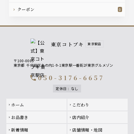
クーポン
0
東京コトブキ
東京駅店
〒100-0005
東京都
千代田区丸の内1-9-1東京駅一番街2F東京グルメゾン
050-3176-6657
call
定休日
:
なし
Footer navigation
ホーム
こだわり
chevron_right
chevron_right
お品書き
店内紹介
chevron_right
chevron_right
新着情報
店舗情報・地図
chevron_right
chevron_right